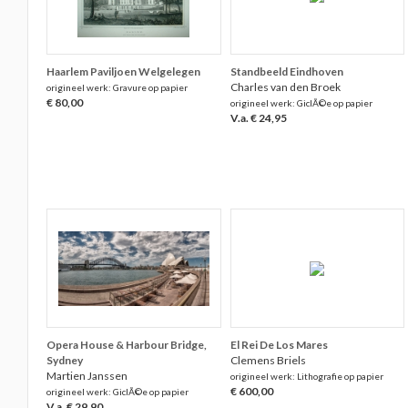
Haarlem Paviljoen Welgelegen
Standbeeld Eindhoven
Charles van den Broek
origineel werk: Gravure op papier
€ 80,00
origineel werk: GiclÃ©e op papier
V.a. € 24,95
Opera House & Harbour Bridge,
El Rei De Los Mares
Sydney
Clemens Briels
Martien Janssen
origineel werk: Lithografie op papier
€ 600,00
origineel werk: GiclÃ©e op papier
V.a. € 29,90