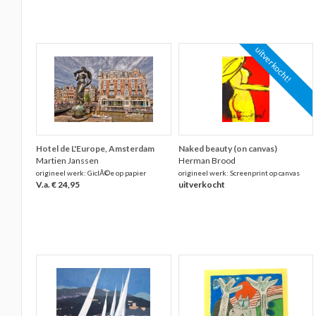
uitverkocht!
Hotel de L'Europe, Amsterdam
Naked beauty (on canvas)
Martien Janssen
Herman Brood
origineel werk: GiclÃ©e op papier
origineel werk: Screenprint op canvas
V.a. € 24,95
uitverkocht