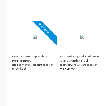
uitverkocht!
Beat Goes on 1 (op papier)
Boerderij Erfgoed, Eindhoven
Herman Brood
Charles van den Broek
origineel werk: Screenprint op papier
origineel werk: GiclÃ©e op papier
uitverkocht
V.a. € 24,95