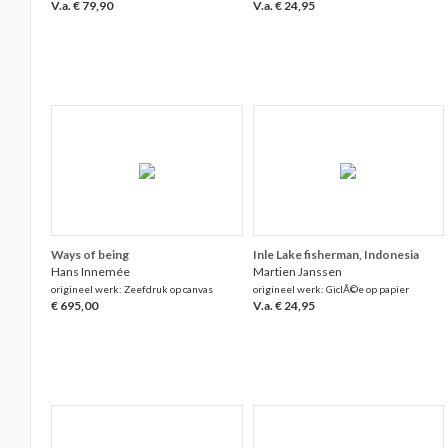
V.a. € 79,90
V.a. € 24,95
Ways of being
Inle Lake fisherman, Indonesia
Hans Innemée
Martien Janssen
origineel werk: Zeefdruk op canvas
origineel werk: GiclÃ©e op papier
€ 695,00
V.a. € 24,95