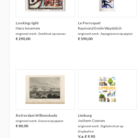
Looking right
Le Perroquet
Hans Innemée
Raymond Emile Waydelich
origineel werk: Zeefdruk op canvas
origineel werk: Aquagravure op papier
€ 290,00
€ 590,00
Rotterdam Willemskade
Limburg
Jochem Coenen
origineel werk: Gravure op papier
€ 80,00
origineel werk: Digitale druk op
displayline
V.a. € 9,90