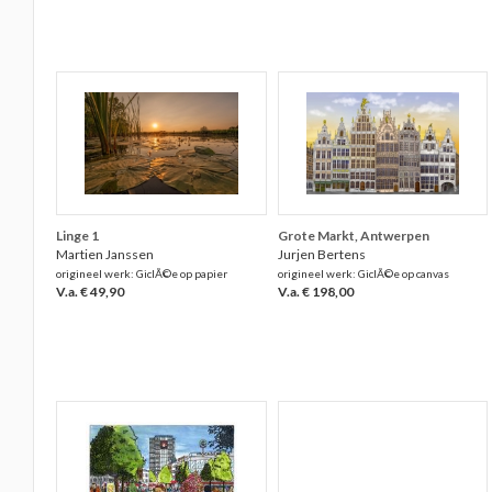
Linge 1
Grote Markt, Antwerpen
Martien Janssen
Jurjen Bertens
origineel werk: GiclÃ©e op papier
origineel werk: GiclÃ©e op canvas
V.a. € 49,90
V.a. € 198,00