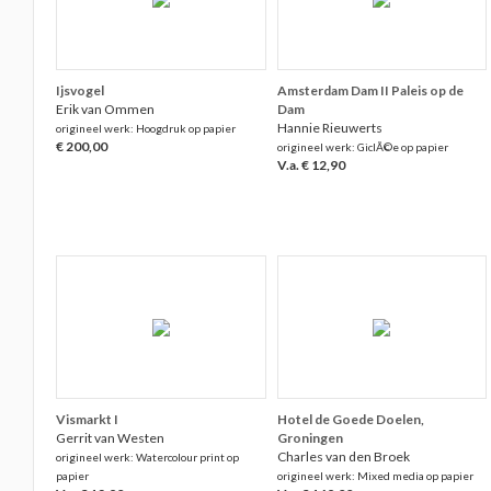
Ijsvogel
Amsterdam Dam II Paleis op de
Erik van Ommen
Dam
Hannie Rieuwerts
origineel werk: Hoogdruk op papier
€ 200,00
origineel werk: GiclÃ©e op papier
V.a. € 12,90
Vismarkt I
Hotel de Goede Doelen,
Gerrit van Westen
Groningen
Charles van den Broek
origineel werk: Watercolour print op
papier
origineel werk: Mixed media op papier