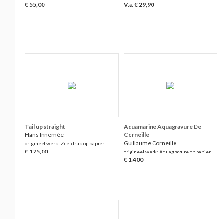
€ 55,00
V.a. € 29,90
Tail up straight
Aquamarine Aquagravure De
Hans Innemée
Corneille
Guillaume Corneille
origineel werk: Zeefdruk op papier
€ 175,00
origineel werk: Aquagravure op papier
€ 1.400