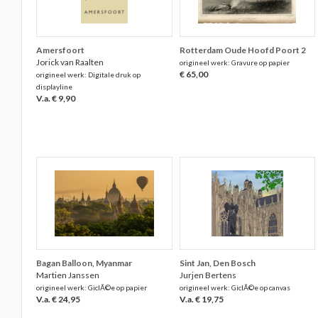
Amersfoort
Rotterdam Oude Hoofd Poort 2
Jorick van Raalten
origineel werk: Gravure op papier
€ 65,00
origineel werk: Digitale druk op
displayline
V.a. € 9,90
Bagan Balloon, Myanmar
Sint Jan, Den Bosch
Martien Janssen
Jurjen Bertens
origineel werk: GiclÃ©e op papier
origineel werk: GiclÃ©e op canvas
V.a. € 24,95
V.a. € 19,75