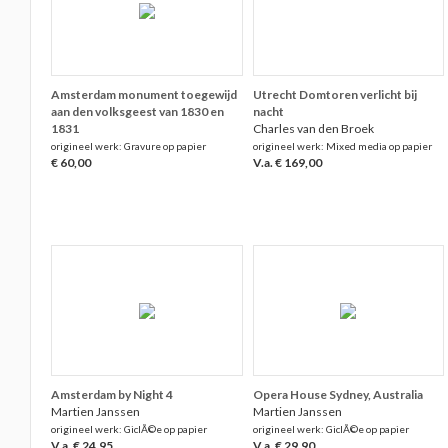
Amsterdam monument toegewijd
Utrecht Domtoren verlicht bij
aan den volksgeest van 1830 en
nacht
1831
Charles van den Broek
origineel werk: Gravure op papier
origineel werk: Mixed media op papier
€ 60,00
V.a. € 169,00
Amsterdam by Night 4
Opera House Sydney, Australia
Martien Janssen
Martien Janssen
origineel werk: GiclÃ©e op papier
origineel werk: GiclÃ©e op papier
V.a. € 24,95
V.a. € 29,90