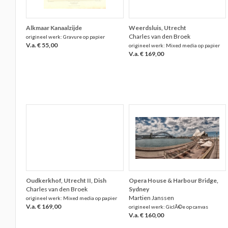
Alkmaar Kanaalzijde
Weerdsluis, Utrecht
Charles van den Broek
origineel werk: Gravure op papier
V.a. € 55,00
origineel werk: Mixed media op papier
V.a. € 169,00
Oudkerkhof, Utrecht II, Dish
Opera House & Harbour Bridge,
Charles van den Broek
Sydney
Martien Janssen
origineel werk: Mixed media op papier
V.a. € 169,00
origineel werk: GiclÃ©e op canvas
V.a. € 160,00