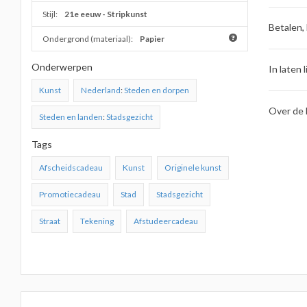
Stijl:
21e eeuw - Stripkunst
Betalen,
Ondergrond (materiaal):
Papier
Onderwerpen
In laten l
Kunst
Nederland
:
Steden en dorpen
Over de 
Steden en landen
:
Stadsgezicht
Tags
Afscheidscadeau
Kunst
Originele kunst
Promotiecadeau
Stad
Stadsgezicht
Straat
Tekening
Afstudeercadeau