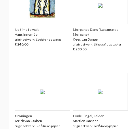
No time to wait
Morganes Dans ( La danse de
Hans Innemée
Morgane)
Kees van Dongen
origineel werk: Zeefdruk op canvas
€ 240,00
origineel werk: Lithografie op papier
€ 280,00
Groningen
Oude Singel, Leiden
Jorick van Raalten
Martien Janssen
origineel werk: GiclÃ©e op papier
origineel werk: GiclÃ©e op papier