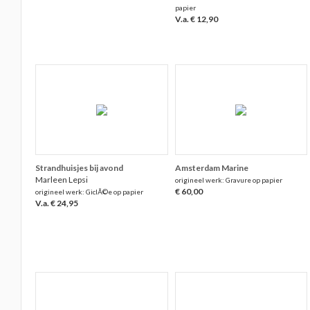
papier
V.a. € 12,90
Strandhuisjes bij avond
Amsterdam Marine
Marleen Lepsi
origineel werk: Gravure op papier
€ 60,00
origineel werk: GiclÃ©e op papier
V.a. € 24,95