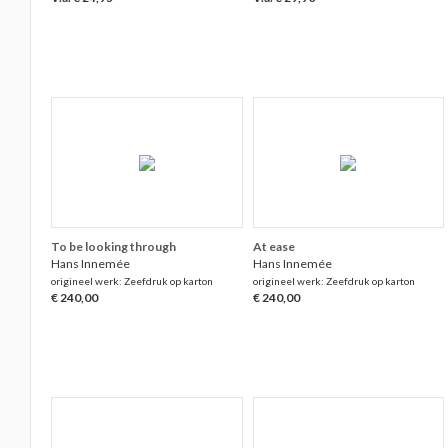
To be looking through
At ease
Hans Innemée
Hans Innemée
origineel werk: Zeefdruk op karton
origineel werk: Zeefdruk op karton
€ 240,00
€ 240,00