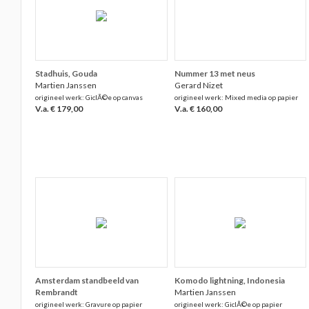
Stadhuis, Gouda
Nummer 13 met neus
Martien Janssen
Gerard Nizet
origineel werk: GiclÃ©e op canvas
origineel werk: Mixed media op papier
V.a. € 179,00
V.a. € 160,00
Amsterdam standbeeld van
Komodo lightning, Indonesia
Rembrandt
Martien Janssen
origineel werk: Gravure op papier
origineel werk: GiclÃ©e op papier