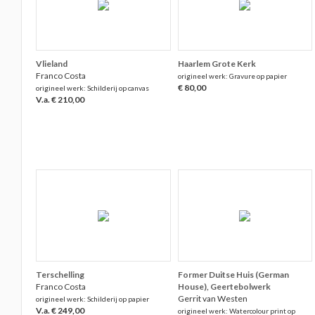
Vlieland
Haarlem Grote Kerk
Franco Costa
origineel werk: Gravure op papier
€ 80,00
origineel werk: Schilderij op canvas
V.a. € 210,00
Terschelling
Former Duitse Huis (German
Franco Costa
House), Geertebolwerk
Gerrit van Westen
origineel werk: Schilderij op papier
V.a. € 249,00
origineel werk: Watercolour print op