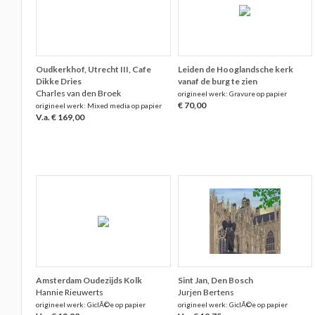
Oudkerkhof, Utrecht III, Cafe
Leiden de Hooglandsche kerk
Dikke Dries
vanaf de burg te zien
Charles van den Broek
origineel werk: Gravure op papier
€ 70,00
origineel werk: Mixed media op papier
V.a. € 169,00
Amsterdam Oudezijds Kolk
Sint Jan, Den Bosch
Hannie Rieuwerts
Jurjen Bertens
origineel werk: GiclÃ©e op papier
origineel werk: GiclÃ©e op papier