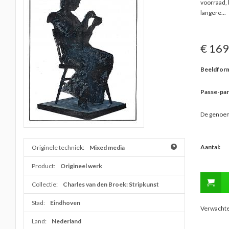
voorraad, 
langere
...
€ 169
Beeldform
Passe-par
De genoem
Aantal:
Originele techniek:
Mixed media
Product:
Origineel werk
Collectie:
Charles van den Broek: Stripkunst
Stad:
Eindhoven
Verwachte 
Land:
Nederland