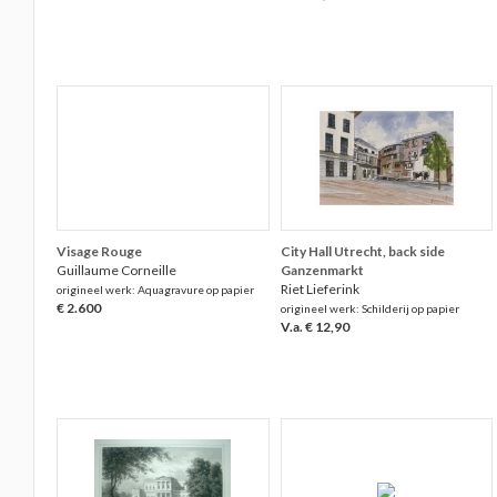
Visage Rouge
City Hall Utrecht, back side
Guillaume Corneille
Ganzenmarkt
Riet Lieferink
origineel werk: Aquagravure op papier
€ 2.600
origineel werk: Schilderij op papier
V.a. € 12,90