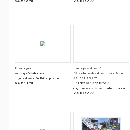
V.a. € 12,90
V.a. € 169,00
Groningen
Kortejansstraat /
Valeriya Nikiforova
Minrebroederstraat, pand New
Tailor, Utrecht
origineel werk: GiclÃ©e op papier
V.a. € 13,90
Charles van den Broek
origineel werk: Mixed media op papier
V.a. € 169,00