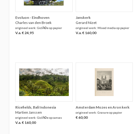
Evoluon - Eindhoven
Janskerk
Charles van den Broek
Gerard Nizet
origineel werk: GiclÃ©e op papier
origineel werk: Mixed media op papier
V.a. € 24,95
V.a. € 160,00
Ricefields, Bali Indonesia
Amsterdam Mozes en Aron kerk
Martien Janssen
origineel werk: Gravure op papier
€ 60,00
origineel werk: GiclÃ©e op canvas
V.a. € 160,00