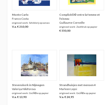
Monte Carlo
ComplicitÃ© entre la femme et
Franco Costa
l'oiseau
Guillaume Corneille
origineel werk: Schilderij op canvas
V.a. € 210,00
origineel werk: Zeefdruk op papier
€ 550,00
Stevenskerk in Nijmegen
Strandhuisjes met mensen 4
Valeriya Nikiforova
Marleen Lepsi
origineel werk: GiclÃ©e op papier
origineel werk: GiclÃ©e op papier
V.a. € 13,90
V.a. € 24,95