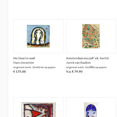
No time to wait
Amsterdam mozaÃ¯ek, herfst
Hans Innemée
Jorick van Raalten
origineel werk: Zeefdruk op papier
origineel werk: GiclÃ©e op papier
€ 175,00
V.a. € 79,90