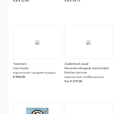
V.a. € 12,90
V.a. € 19,75
Twentie's
Zuiderkerk vanaf
Tony Soulié
Kloveniersburgwal, Amsterdam
Martien Janssen
origineel werk: Lithografie op papier
€ 900,00
origineel werk: GiclÃ©e op canvas
V.a. € 179,00