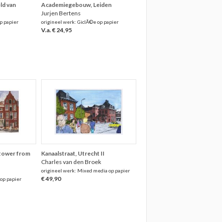
ld van
Academiegebouw, Leiden
Jurjen Bertens
p papier
origineel werk: GiclÃ©e op papier
V.a. € 24,95
tower from
Kanaalstraat, Utrecht II
Charles van den Broek
origineel werk: Mixed media op papier
€ 49,90
 op papier