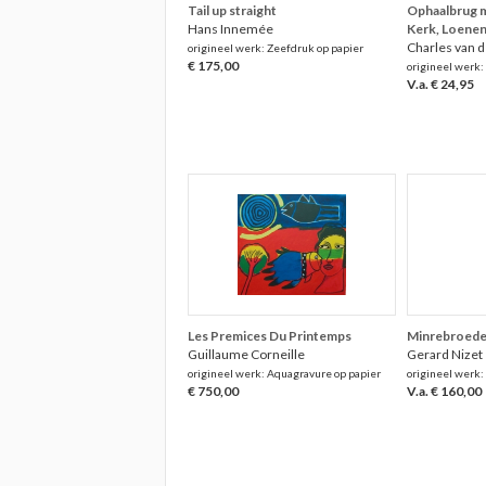
Tail up straight
Ophaalbrug m
Hans Innemée
Kerk, Loene
Charles van 
origineel werk: Zeefdruk op papier
€ 175,00
origineel werk:
V.a. € 24,95
Les Premices Du Printemps
Minrebroede
Guillaume Corneille
Gerard Nizet
origineel werk: Aquagravure op papier
origineel werk:
€ 750,00
V.a. € 160,00