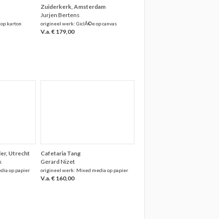
Zuiderkerk, Amsterdam
Jurjen Bertens
 op karton
origineel werk: GiclÃ©e op canvas
V.a. € 179,00
er, Utrecht
Cafetaria Tang
k
Gerard Nizet
dia op papier
origineel werk: Mixed media op papier
V.a. € 160,00