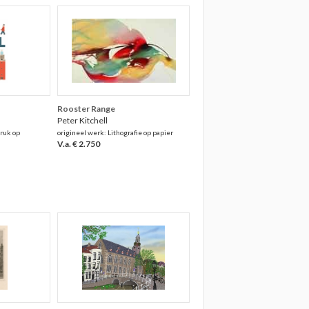
Rooster Range
Peter Kitchell
druk op
origineel werk: Lithografie op papier
V.a. € 2.750