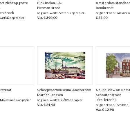
et zicht op grote
Pink Indian E.A.
Amsterdam standbee
n
Herman Brood
Rembrandt
den Broek
origineel werk: Zeefdruk op papier
origineel werk: Gravure o
V.a. € 390,00
€ 55,00
 GiclÃ©e op papier
rstraat
Scheepvaartmuseum, Amsterdam
Neude, view on Dom 
Martien Janssen
Schoutenstraat
Riet Lieferink
 Mixed media op papier
origineel werk: GiclÃ©e op papier
V.a. € 24,95
origineel werk: Schilderij
V.a. € 12,90