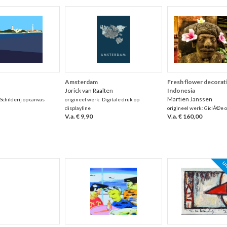
Amsterdam
Fresh flower decorat
Jorick van Raalten
Indonesia
Martien Janssen
Schilderij op canvas
origineel werk: Digitale druk op
displayline
origineel werk: GiclÃ©e o
V.a. € 9,90
V.a. € 160,00
ui