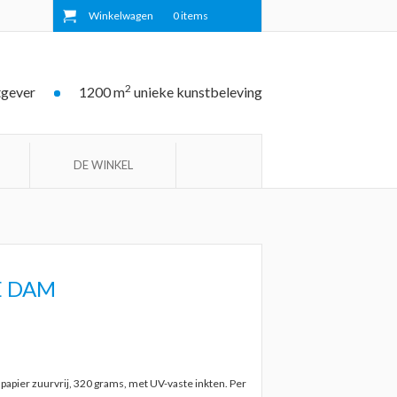
Winkelwagen
0
items
2
tgever
1200 m
unieke kunstbeleving
DE WINKEL
E DAM
pier zuurvrij, 320 grams, met UV-vaste inkten. Per