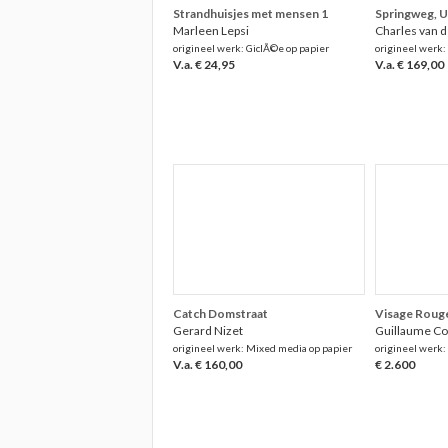
Strandhuisjes met mensen 1
Springweg, Ut
Marleen Lepsi
Charles van 
origineel werk: GiclÃ©e op papier
origineel werk:
V.a. € 24,95
V.a. € 169,00
Catch Domstraat
Visage Roug
Gerard Nizet
Guillaume Co
origineel werk: Mixed media op papier
origineel werk:
V.a. € 160,00
€ 2.600