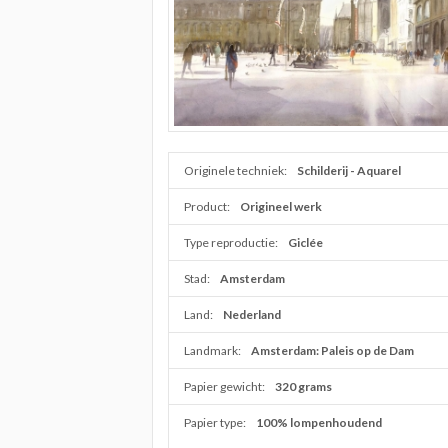
Originele techniek:
Schilderij - Aquarel
Product:
Origineel werk
Type reproductie:
Giclée
Stad:
Amsterdam
Land:
Nederland
Landmark:
Amsterdam: Paleis op de Dam
Papier gewicht:
320 grams
Papier type:
100% lompenhoudend