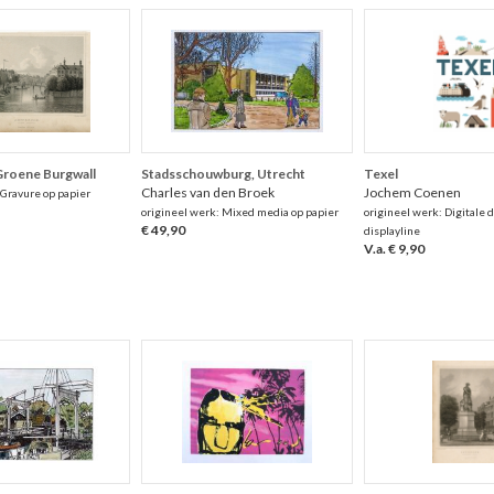
roene Burgwall
Stadsschouwburg, Utrecht
Texel
Charles van den Broek
Jochem Coenen
 Gravure op papier
origineel werk: Mixed media op papier
origineel werk: Digitale 
€ 49,90
displayline
V.a. € 9,90