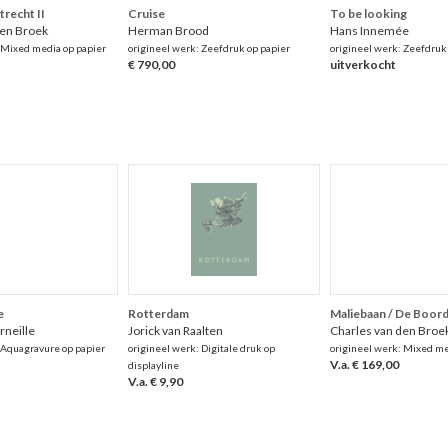
recht II
Cruise
To be looking
den Broek
Herman Brood
Hans Innemée
 Mixed media op papier
origineel werk: Zeefdruk op papier
origineel werk: Zeefdruk
€ 790,00
uitverkocht
e
Rotterdam
Maliebaan / De Boord
rneille
Jorick van Raalten
Charles van den Broe
 Aquagravure op papier
origineel werk: Digitale druk op
origineel werk: Mixed me
V.a. € 169,00
displayline
V.a. € 9,90