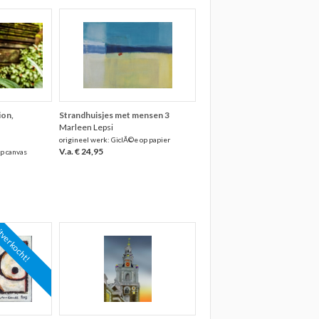
ion,
Strandhuisjes met mensen 3
Marleen Lepsi
origineel werk: GiclÃ©e op papier
V.a. € 24,95
p canvas
tverkocht!