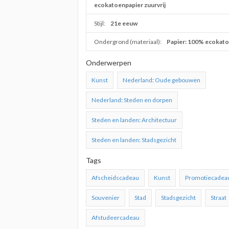
ecokatoenpapier zuurvrij
Stijl:
21e eeuw
Ondergrond (materiaal):
Papier: 100% ecokat
Onderwerpen
Kunst
Nederland
:
Oude gebouwen
Nederland
:
Steden en dorpen
Steden en landen
:
Architectuur
Steden en landen
:
Stadsgezicht
Tags
Afscheidscadeau
Kunst
Promotiecadea
Souvenier
Stad
Stadsgezicht
Straat
Afstudeercadeau