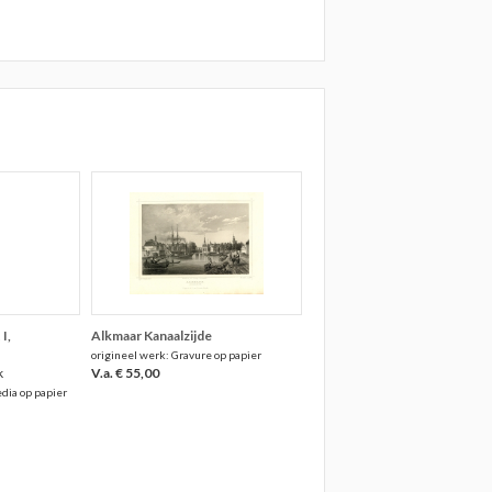
I,
Alkmaar Kanaalzijde
origineel werk: Gravure op papier
k
V.a. € 55,00
dia op papier