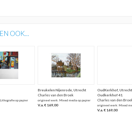
N OOK...
Breukelen Nijenrode, Utrecht
OudKerkhof, Utrecht 
Charles van den Broek
Oudkerkhof 41
Charles van den Broe
Lithografie op papier
origineel werk: Mixed media op papier
V.a. € 169,00
origineel werk: Mixed me
V.a. € 169,00