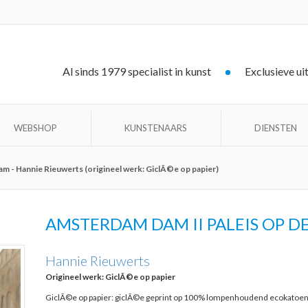
Al sinds 1979 specialist in kunst
Exclusieve ui
WEBSHOP
KUNSTENAARS
DIENSTEN
m - Hannie Rieuwerts (origineel werk: GiclÃ©e op papier)
AMSTERDAM DAM II PALEIS OP D
Hannie Rieuwerts
Origineel werk: GiclÃ©e op papier
GiclÃ©e op papier: giclÃ©e geprint op 100% lompenhoudend ecokatoenpa