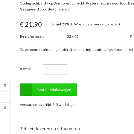
Oudegracht, zicht op Domtoren, Utrecht. Poster met passe-partout. B
Gesigneerd door de kunstenaar.
€ 21,90
(inclusief 21% BTW, exclusief verzendkosten)
Beeldformaat:
32 x 45
De genoemde afmetingen zijn bij benadering; de afmetingen kunnen ie
Aantal:
Plaats in winkelwagen
Verwachte levertijd: 3-5 werkdagen
Betalen, leveren en retourneren