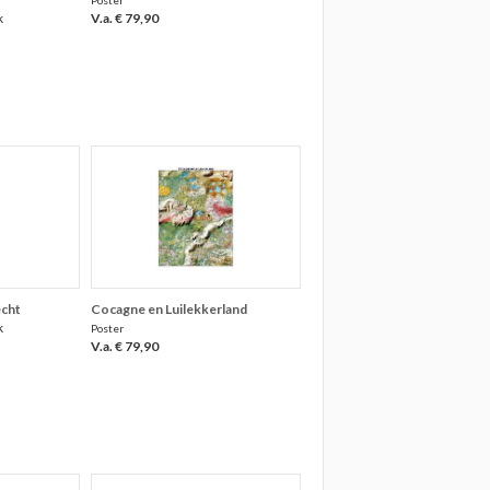
Poster
k
V.a. € 79,90
echt
Cocagne en Luilekkerland
k
Poster
V.a. € 79,90