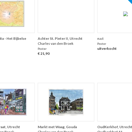
ui
ta - Het Bijbelse
Achter St. Pieter II, Utrecht
n.v.t
Charles van den Broek
Poster
uitverkocht
Poster
€ 21,90
aat, Utrecht
Markt met Waag, Gouda
OudKerkhof, Utrecht 
den Broek
Charles van den Broek
Oudkerkhof 41