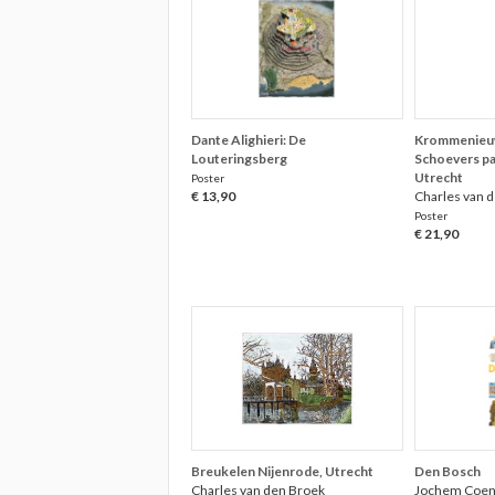
Dante Alighieri: De
Krommenieuw
Louteringsberg
Schoevers pan
Utrecht
Poster
€ 13,90
Charles van 
Poster
€ 21,90
Breukelen Nijenrode, Utrecht
Den Bosch
Charles van den Broek
Jochem Coe