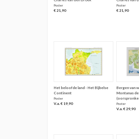
Poster
Poster
€ 21,90
€ 21,90
Het beloofde land - Het Bijbelse
Bergen van 
Continent
Montanas de
(oorspronkeli
Poster
V.a. € 19,90
Poster
V.a. € 29,90