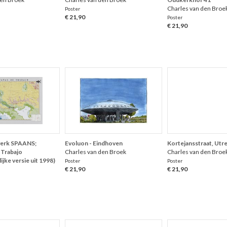
Charles van den Broe
Poster
€ 21,90
Poster
€ 21,90
werk SPAANS;
Evoluon - Eindhoven
Kortejansstraat, Utr
 Trabajo
Charles van den Broek
Charles van den Broe
jke versie uit 1998)
Poster
Poster
€ 21,90
€ 21,90