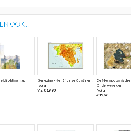
N OOK...
eld folding map
Genezing - Het Bijbelse Continent
De Mesopotamische 
Onderwerelden
Poster
V.a. € 19,90
Poster
€ 13,90