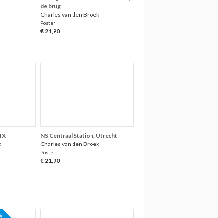
de brug
Charles van den Broek
Poster
€ 21,90
IX
NS Centraal Station, Utrecht
k
Charles van den Broek
Poster
€ 21,90