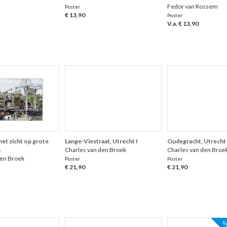
Fedor van Rossem
Poster
€ 13,90
Poster
V.a. € 13,90
et zicht op grote
Lange-Viestraat, Utrecht I
Oudegracht, Utrecht 
n
Charles van den Broek
Charles van den Broe
den Broek
Poster
Poster
€ 21,90
€ 21,90