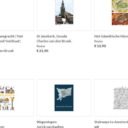
egracht / Het
St Janskerk, Gouda
Het Islamitische Hie
d 'Instituut',
Charles van den Broek
Poster
€ 13,90
Poster
den Broek
€ 21,90
Wageningen
Stairways to Amsterd
nen
Jorick van Raalten
wit