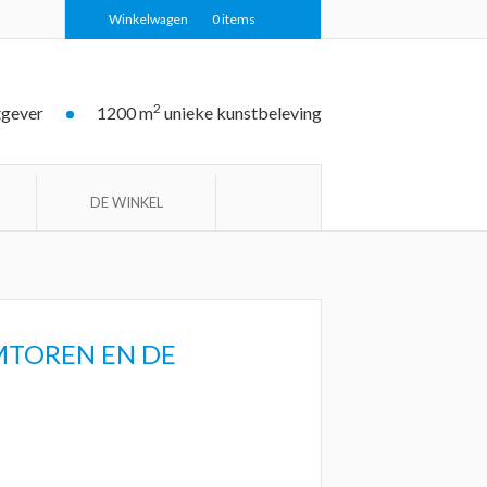
Winkelwagen
0
items
2
tgever
1200 m
unieke kunstbeleving
DE WINKEL
MTOREN EN DE