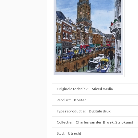
Originele techniek:
Mixed media
Product:
Poster
Type reproductie:
Digitale druk
Collectie:
Charles van den Broek: Stripkunst
Stad:
Utrecht