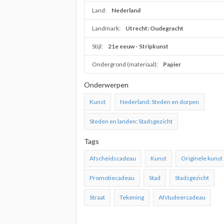
Land:
Nederland
Landmark:
Utrecht: Oudegracht
Stijl:
21e eeuw - Stripkunst
Ondergrond (materiaal):
Papier
Onderwerpen
Kunst
Nederland
:
Steden en dorpen
Steden en landen
:
Stadsgezicht
Tags
Afscheidscadeau
Kunst
Originele kunst
Promotiecadeau
Stad
Stadsgezicht
Straat
Tekening
Afstudeercadeau