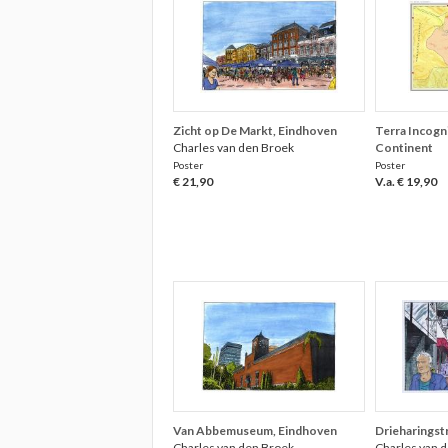
Zicht op De Markt, Eindhoven
Terra Incogni
Charles van den Broek
Continent
Poster
Poster
€ 21,90
V.a. € 19,90
Van Abbemuseum, Eindhoven
Drieharingstr
Charles van den Broek
Charles van 