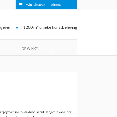
Winkelwagen
0
items
2
tgever
1200 m
unieke kunstbeleving
DE WINKEL
 uitgegeven in Gouda door Gerrit Benjamin van Goor