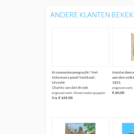
ANDERE KLANTEN BEKEKE
Krommenieuwegracht / Het
Amsterdam m
Schoevers pand 'Instituut',
aan den volk
Utrecht
1831
Charles van den Broek
origineel werk:
€ 60,00
origineel werk: Mixed media op papier
V.a. € 169,00