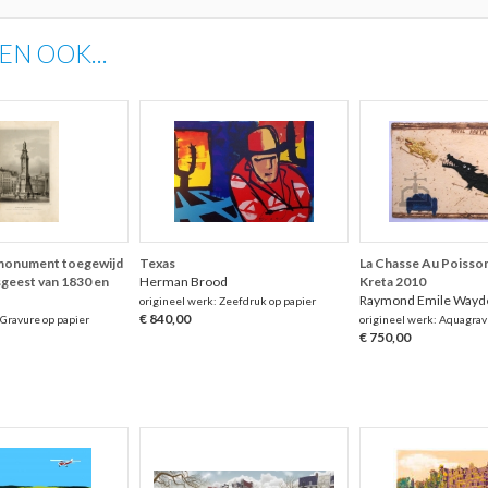
N OOK...
onument toegewijd
Texas
La Chasse Au Poisson
sgeest van 1830 en
Herman Brood
Kreta 2010
Raymond Emile Wayde
origineel werk: Zeefdruk op papier
€ 840,00
 Gravure op papier
origineel werk: Aquagrav
€ 750,00