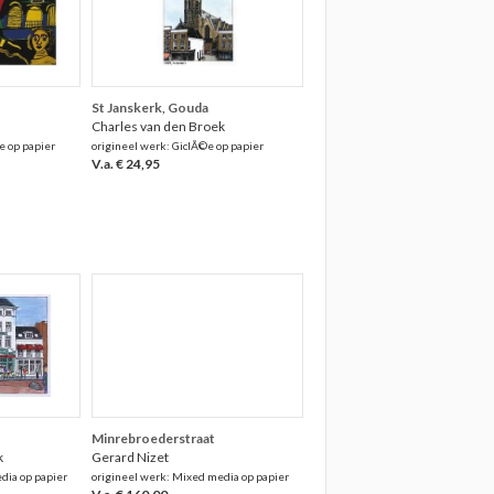
St Janskerk, Gouda
Charles van den Broek
e op papier
origineel werk: GiclÃ©e op papier
V.a. € 24,95
Minrebroederstraat
k
Gerard Nizet
dia op papier
origineel werk: Mixed media op papier