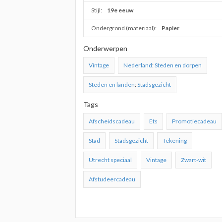
Stijl:
19e eeuw
Ondergrond (materiaal):
Papier
Onderwerpen
Vintage
Nederland
:
Steden en dorpen
Steden en landen
:
Stadsgezicht
Tags
Afscheidscadeau
Ets
Promotiecadeau
Stad
Stadsgezicht
Tekening
Utrecht speciaal
Vintage
Zwart-wit
Afstudeercadeau