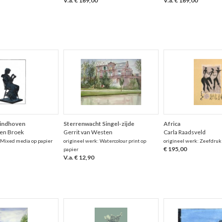
V.a. € 169,00
V.a. € 169,00
Eindhoven
Sterrenwacht Singel-zijde
Africa
den Broek
Gerrit van Westen
Carla Raadsveld
 Mixed media op papier
origineel werk: Watercolour print op
origineel werk: Zeefdruk
€ 195,00
papier
V.a. € 12,90