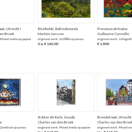
at, Utrecht I
Ricefields, Bali Indonesia
Presence africaine
den Broek
Martien Janssen
Guillaume Corneille
 Mixed media op papier
origineel werk: GiclÃ©e op canvas
origineel werk: Lithografi
V.a. € 160,00
€ 1.800
Achter de Kerk, Gouda
Breedstraat, Utrecht
e
Charles van den Broek
Charles van den Broe
 Zeefdruk op canvas
origineel werk: Mixed media op papier
origineel werk: Mixed me