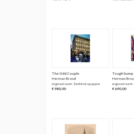
The Odd Couple
Tough bump 
Herman Brood
Herman Bro
origineel werk: Zeefdruk op papier
origineel werk:
€ 980,00
€ 690,00