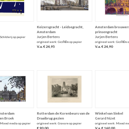
Keizersgracht - Leidsegracht,
Amsterdam brouwers
Amsterdam
prinsengracht
Jurjen Bertens
Jurjen Bertens
Schilderij op papier
origineel werk: GiclÃ©e op papier
origineel werk: GiclÃ©e o
V.a. € 24,95
V.a. € 24,90
Amsterdam
Rotterdam de Korenbeurs van de
Winkel van Sinkel
den Broek
Draaibrug gezien
Gerard Nizet
 Mixed media op papier
origineel werk: Gravure op papier
origineel werk: Mixed me
€ 90,00
V.a. € 160,00