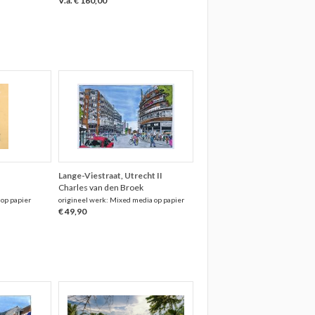
V.a. € 160,00
Lange-Viestraat, Utrecht II
Charles van den Broek
 op papier
origineel werk: Mixed media op papier
€ 49,90