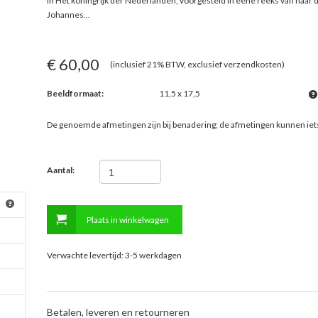
in Het koningrijk der Nederlanden, voorgesteld in eene reeks van naar 
Johannes
...
€ 60,00
(inclusief 21% BTW, exclusief verzendkosten)
Beeldformaat:
11,5 x 17,5
De genoemde afmetingen zijn bij benadering; de afmetingen kunnen ie
Aantal:
Plaats in winkelwagen
Verwachte levertijd: 3-5 werkdagen
Betalen, leveren en retourneren