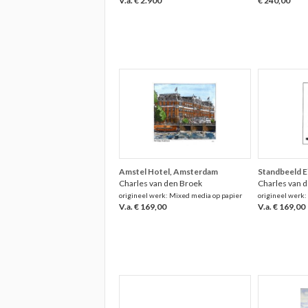
V.a. € 2.900
€ 240,00
Amstel Hotel, Amsterdam
Standbeeld 
Charles van den Broek
Charles van 
origineel werk: Mixed media op papier
origineel werk:
V.a. € 169,00
V.a. € 169,00