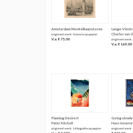
Amsterdam Montelbaanstoren
Lange-Viestra
Charles van 
origineel werk: Gravure op papier
V.a. € 75,00
origineel werk:
V.a. € 169,00
Flaming Desire II
Going slowly
Peter Kitchell
Hans Innemé
origineel werk: Lithografie op papier
origineel werk: