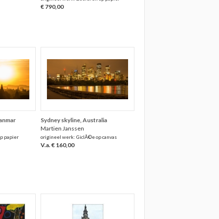
€ 790,00
yanmar
Sydney skyline, Australia
Martien Janssen
p papier
origineel werk: GiclÃ©e op canvas
V.a. € 160,00