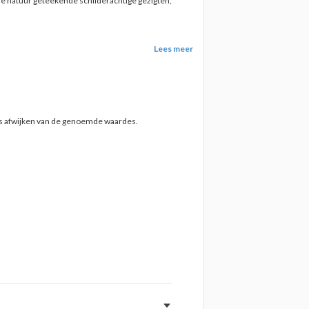
de natuur geteekende schilderachtige gezigten,
Lees meer
ts afwijken van de genoemde waardes.