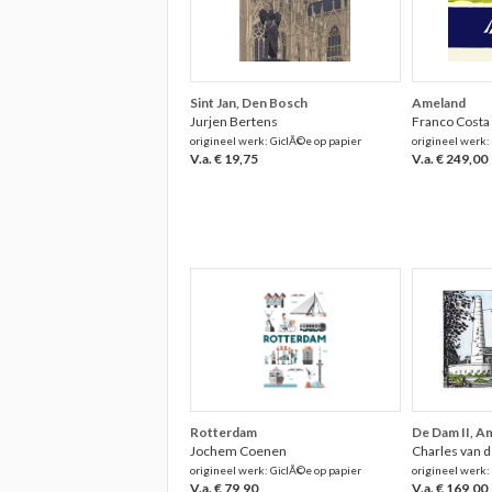
Sint Jan, Den Bosch
Ameland
Jurjen Bertens
Franco Costa
origineel werk: GiclÃ©e op papier
origineel werk: 
V.a. € 19,75
V.a. € 249,00
Rotterdam
De Dam II, 
Jochem Coenen
Charles van 
origineel werk: GiclÃ©e op papier
origineel werk:
V.a. € 79,90
V.a. € 169,00