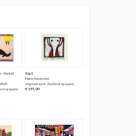
 - Hotel
Big E
Hans Innemée
lich
origineel werk: Zeefdruk op papier
€ 195,00
ure op papier