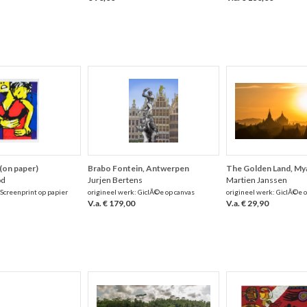
(on paper)
Brabo Fontein, Antwerpen
The Golden Land, M
od
Jurjen Bertens
Martien Janssen
 Screenprint op papier
origineel werk: GiclÃ©e op canvas
origineel werk: GiclÃ©e o
V.a. € 179,00
V.a. € 29,90