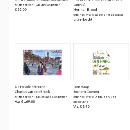
canvas)
origineel werk: Gravure op papier
€ 95,00
Herman Brood
origineel werk: Screenprint op canvas
uitverkocht
De Neude, Utrecht I
Den Haag
Charles van den Broek
Jochem Coenen
origineel werk: Mixed media op papier
origineel werk: Digitale druk op
V.a. € 169,00
displayline
V.a. € 9,90