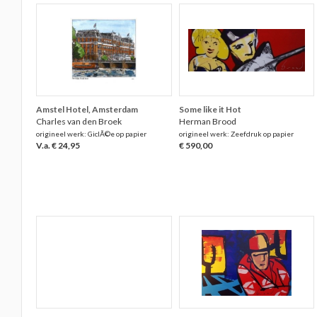
Amstel Hotel, Amsterdam
Some like it Hot
Charles van den Broek
Herman Brood
origineel werk: GiclÃ©e op papier
origineel werk: Zeefdruk op papier
V.a. € 24,95
€ 590,00