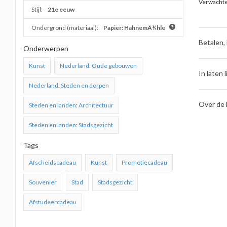
Verwachte 
Stijl:
21e eeuw
Ondergrond (materiaal):
Papier: HahnemÃ¼hle
Betalen,
Onderwerpen
Kunst
Nederland
:
Oude gebouwen
In laten l
Nederland
:
Steden en dorpen
Over de 
Steden en landen
:
Architectuur
Steden en landen
:
Stadsgezicht
Tags
Afscheidscadeau
Kunst
Promotiecadeau
Souvenier
Stad
Stadsgezicht
Afstudeercadeau