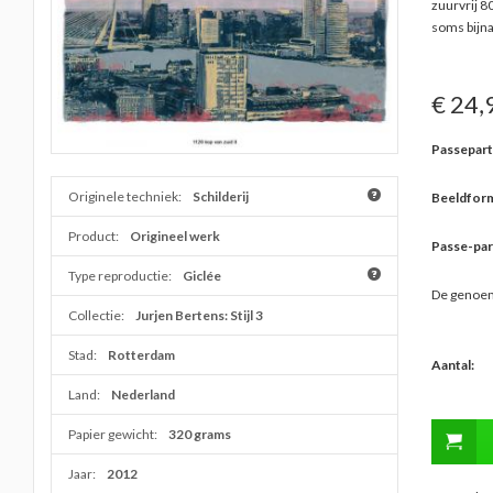
zuurvrij 
soms bijn
€ 24,
Passepart
Originele techniek:
Schilderij
Beeldform
Product:
Origineel werk
Passe-par
Type reproductie:
Giclée
De genoem
Collectie:
Jurjen Bertens: Stijl 3
Stad:
Rotterdam
Aantal:
Land:
Nederland
Papier gewicht:
320 grams
Jaar:
2012