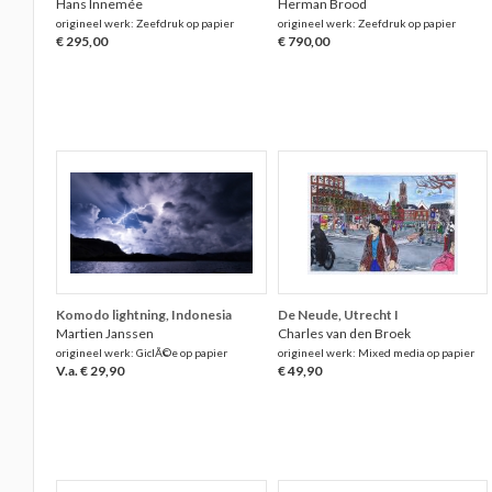
Hans Innemée
Herman Brood
origineel werk: Zeefdruk op papier
origineel werk: Zeefdruk op papier
€ 295,00
€ 790,00
Komodo lightning, Indonesia
De Neude, Utrecht I
Martien Janssen
Charles van den Broek
origineel werk: GiclÃ©e op papier
origineel werk: Mixed media op papier
V.a. € 29,90
€ 49,90