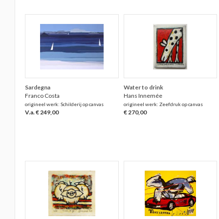
Sardegna
Water to drink
Franco Costa
Hans Innemée
origineel werk: Schilderij op canvas
origineel werk: Zeefdruk op canvas
V.a. € 249,00
€ 270,00