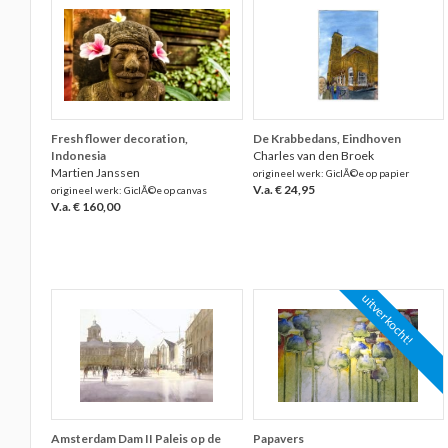
Fresh flower decoration,
De Krabbedans, Eindhoven
Indonesia
Charles van den Broek
Martien Janssen
origineel werk: GiclÃ©e op papier
V.a. € 24,95
origineel werk: GiclÃ©e op canvas
V.a. € 160,00
uitverkocht!
Amsterdam Dam II Paleis op de
Papavers