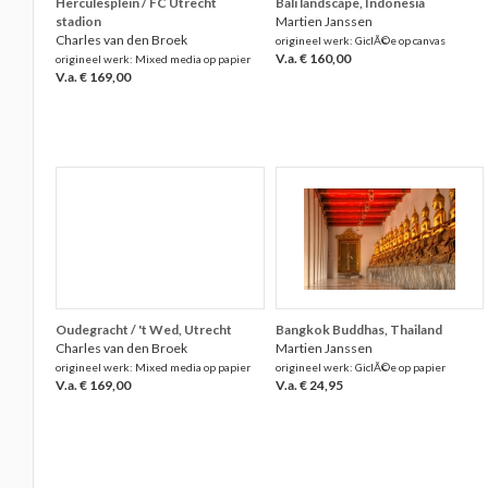
Herculesplein / FC Utrecht
Bali landscape, Indonesia
stadion
Martien Janssen
Charles van den Broek
origineel werk: GiclÃ©e op canvas
V.a. € 160,00
origineel werk: Mixed media op papier
V.a. € 169,00
Oudegracht / 't Wed, Utrecht
Bangkok Buddhas, Thailand
Charles van den Broek
Martien Janssen
origineel werk: Mixed media op papier
origineel werk: GiclÃ©e op papier
V.a. € 169,00
V.a. € 24,95