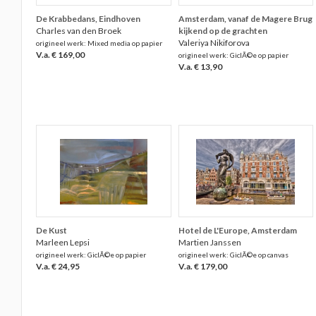
De Krabbedans, Eindhoven
Amsterdam, vanaf de Magere Brug
Charles van den Broek
kijkend op de grachten
Valeriya Nikiforova
origineel werk: Mixed media op papier
V.a. € 169,00
origineel werk: GiclÃ©e op papier
V.a. € 13,90
De Kust
Hotel de L'Europe, Amsterdam
Marleen Lepsi
Martien Janssen
origineel werk: GiclÃ©e op papier
origineel werk: GiclÃ©e op canvas
V.a. € 24,95
V.a. € 179,00