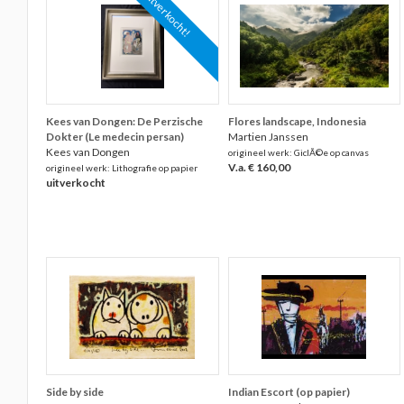
uitverkocht!
Kees van Dongen: De Perzische
Flores landscape, Indonesia
Dokter (Le medecin persan)
Martien Janssen
Kees van Dongen
origineel werk: GiclÃ©e op canvas
V.a. € 160,00
origineel werk: Lithografie op papier
uitverkocht
Side by side
Indian Escort (op papier)