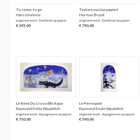
To come, to go
Testarossa (op papier)
Hans Innemée
Herman Brood
origineel werk: Zeefdruk op papier
origineel werk: Zeefdruk op papier
€ 295,00
€ 790,00
Le Reve Du Crocodile Aqua
Le Perroquet
Raymond Emile Waydelich
Raymond Emile Waydelich
origineel werk: Aquagravure op papier
origineel werk: Aquagravure op papier
€ 750,00
€ 590,00