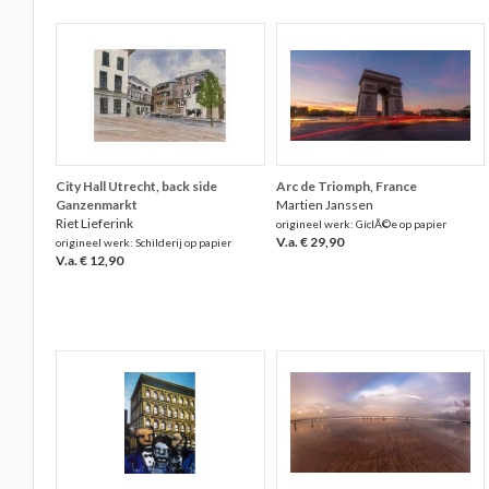
City Hall Utrecht, back side
Arc de Triomph, France
Ganzenmarkt
Martien Janssen
Riet Lieferink
origineel werk: GiclÃ©e op papier
V.a. € 29,90
origineel werk: Schilderij op papier
V.a. € 12,90