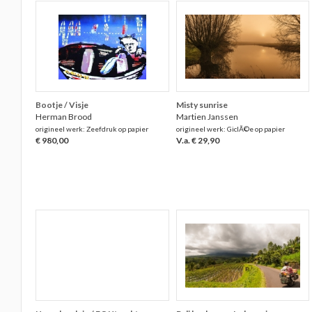
Bootje / Visje
Misty sunrise
Herman Brood
Martien Janssen
origineel werk: Zeefdruk op papier
origineel werk: GiclÃ©e op papier
€ 980,00
V.a. € 29,90