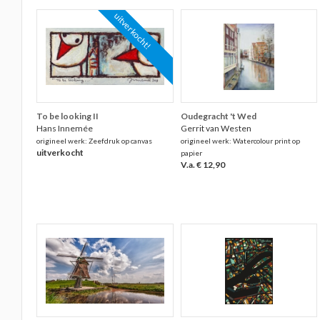
uitverkocht!
To be looking II
Oudegracht 't Wed
Hans Innemée
Gerrit van Westen
origineel werk: Zeefdruk op canvas
origineel werk: Watercolour print op
uitverkocht
papier
V.a. € 12,90