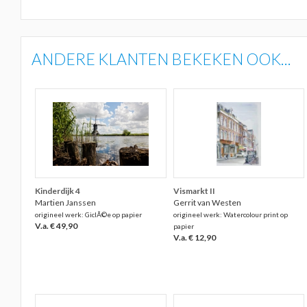
ANDERE KLANTEN BEKEKEN OOK...
Kinderdijk 4
Vismarkt II
Martien Janssen
Gerrit van Westen
origineel werk: GiclÃ©e op papier
origineel werk: Watercolour print op
V.a. € 49,90
papier
V.a. € 12,90