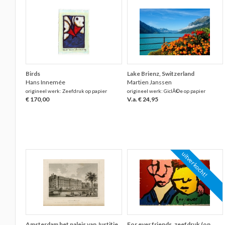
Birds
Lake Brienz, Switzerland
Hans Innemée
Martien Janssen
origineel werk: Zeefdruk op papier
origineel werk: GiclÃ©e op papier
€ 170,00
V.a. € 24,95
uitverkocht!
Amsterdam het paleis van Justitie
For ever friends, zeefdruk (on