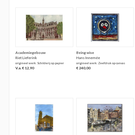
Academiegebouw
Being wise
Riet Lieferink
Hans Innemée
origineel werk: Schilderij op papier
origineel werk: Zeefdruk op canvas
V.a. € 12,90
€ 240,00