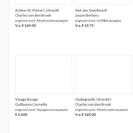
Achter St. Pieter I, Utrecht
Sint Jan, Den Bosch
Charles van den Broek
Jurjen Bertens
origineel werk: Mixed media op papier
origineel werk: GiclÃ©e op papier
V.a. € 169,00
V.a. € 19,75
Visage Rouge
Oudegracht, Utrecht I
Guillaume Corneille
Charles van den Broek
origineel werk: Aquagravure op papier
origineel werk: Mixed media op papier
€ 2.600
V.a. € 169,00