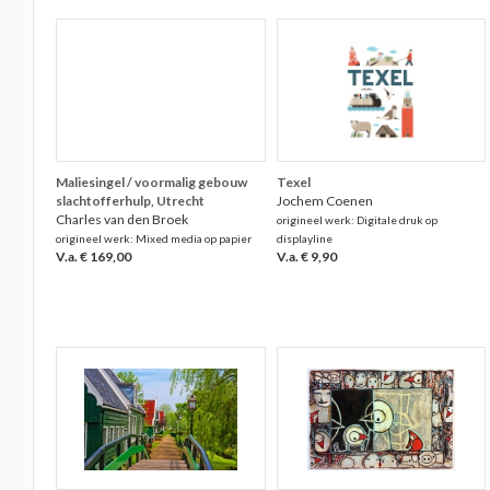
Maliesingel / voormalig gebouw
Texel
slachtofferhulp, Utrecht
Jochem Coenen
Charles van den Broek
origineel werk: Digitale druk op
origineel werk: Mixed media op papier
displayline
V.a. € 169,00
V.a. € 9,90