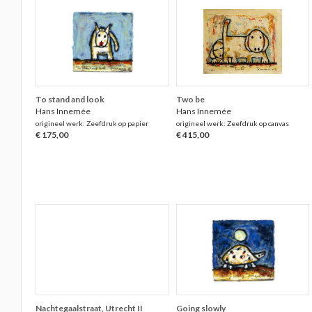
To stand and look
Two be
Hans Innemée
Hans Innemée
origineel werk: Zeefdruk op papier
origineel werk: Zeefdruk op canvas
€ 175,00
€ 415,00
Nachtegaalstraat, Utrecht II
Going slowly