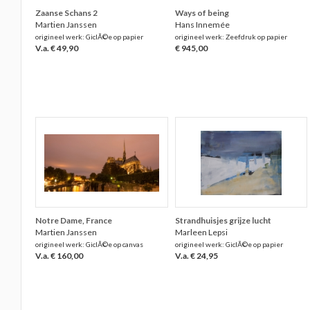
Zaanse Schans 2
Ways of being
Martien Janssen
Hans Innemée
origineel werk: GiclÃ©e op papier
origineel werk: Zeefdruk op papier
V.a. € 49,90
€ 945,00
Notre Dame, France
Strandhuisjes grijze lucht
Martien Janssen
Marleen Lepsi
origineel werk: GiclÃ©e op canvas
origineel werk: GiclÃ©e op papier
V.a. € 160,00
V.a. € 24,95