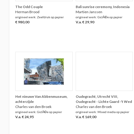
The Odd Couple
Bali sunrise ceremony, Indonesia
Herman Brood
Martien Janssen
origineel werk: Zeefdruk op papier
origineel werk: GiclÃ©e op papier
€ 980,00
V.a. € 29,90
Het nieuwe Van Abbenmuseum,
Oudegracht, Utrecht VIII,
achterzijde
Oudegracht - Lichte Gaard -'t Wed
Charles van den Broek
Charles van den Broek
origineel werk: GiclÃ©e op papier
origineel werk: Mixed media op papier
V.a. € 24,95
V.a. € 169,00