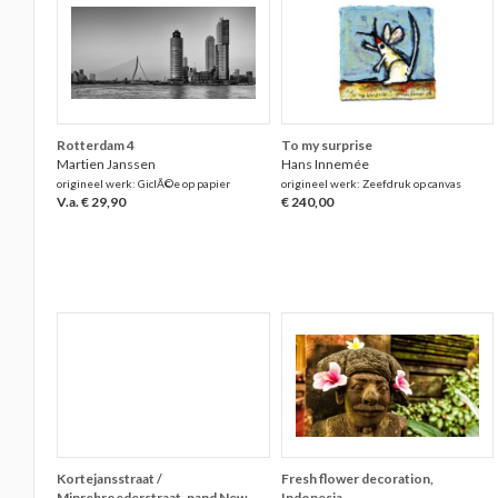
Rotterdam 4
To my surprise
Martien Janssen
Hans Innemée
origineel werk: GiclÃ©e op papier
origineel werk: Zeefdruk op canvas
V.a. € 29,90
€ 240,00
Kortejansstraat /
Fresh flower decoration,
Minrebroederstraat, pand New
Indonesia