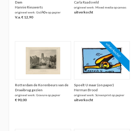
Dam
Carla Raadsveld
Hannie Rieuwerts
origineel werk: Mixed media op canvas
uitverkocht
origineel werk: GiclÃ©e op papier
V.a. € 12,90
uitverkocht!
Rotterdam de Korenbeurs van de
Spoelt U maar (on paper)
Draaibrug gezien
Herman Brood
origineel werk: Gravure op papier
origineel werk: Screenprint op papier
€ 90,00
uitverkocht