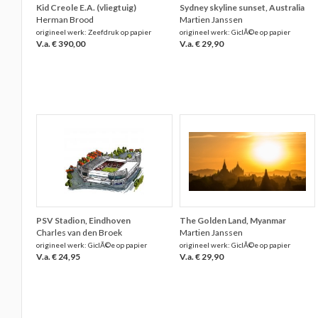
Kid Creole E.A. (vliegtuig)
Sydney skyline sunset, Australia
Herman Brood
Martien Janssen
origineel werk: Zeefdruk op papier
origineel werk: GiclÃ©e op papier
V.a. € 390,00
V.a. € 29,90
PSV Stadion, Eindhoven
The Golden Land, Myanmar
Charles van den Broek
Martien Janssen
origineel werk: GiclÃ©e op papier
origineel werk: GiclÃ©e op papier
V.a. € 24,95
V.a. € 29,90