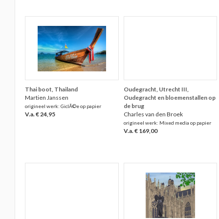
Thai boot, Thailand
Oudegracht, Utrecht III,
Martien Janssen
Oudegracht en bloemenstallen op
de brug
origineel werk: GiclÃ©e op papier
V.a. € 24,95
Charles van den Broek
origineel werk: Mixed media op papier
V.a. € 169,00