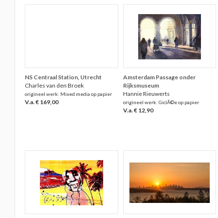
NS Centraal Station, Utrecht
Amsterdam Passage onder
Charles van den Broek
Rijksmuseum
Hannie Rieuwerts
origineel werk: Mixed media op papier
V.a. € 169,00
origineel werk: GiclÃ©e op papier
V.a. € 12,90