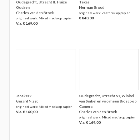
Oudegracht, Utrecht II, Huize
Texas
Oudaen
Herman Brood
Charles van den Broek
origineel werk: Zeefdruk op papier
€ 840,00
origineel werk: Mixed media op papier
V.a. € 169,00
Janskerk
Oudegracht, Utrecht VI, Winkel
Gerard Nizet
van Sinkel en voorheen Bioscoop
Camera
origineel werk: Mixed media op papier
V.a. € 160,00
Charles van den Broek
origineel werk: Mixed media op papier
V.a. € 169,00