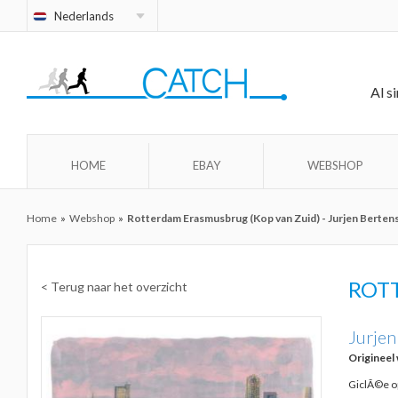
Nederlands
Al s
HOME
EBAY
WEBSHOP
Home
»
Webshop
»
Rotterdam Erasmusbrug (Kop van Zuid) - Jurjen Bertens
ROT
< Terug naar het overzicht
Jurjen
Origineel
GiclÃ©e op