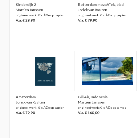
Kinderdijk 2
Rotterdam mozaÃ¯ek, blad
Martien Janssen
Jorick van Raalten
origineel werk: GiclÃ©e op papier
origineel werk: GiclÃ©e op papier
V.a. € 29,90
V.a. € 79,90
Amsterdam
Gili Air, Indonesia
Jorick van Raalten
Martien Janssen
origineel werk: GiclÃ©e op papier
origineel werk: GiclÃ©e op canvas
V.a. € 79,90
V.a. € 160,00