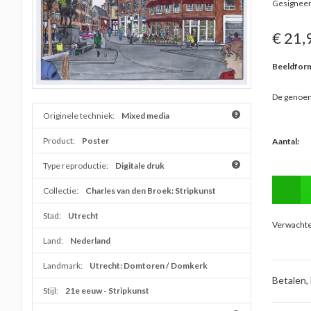
Gesigneer
€ 21,
Beeldform
De genoem
Originele techniek:
Mixed media
Product:
Poster
Aantal:
Type reproductie:
Digitale druk
Collectie:
Charles van den Broek: Stripkunst
Stad:
Utrecht
Verwachte 
Land:
Nederland
Landmark:
Utrecht: Domtoren / Domkerk
Betalen,
Stijl:
21e eeuw - Stripkunst