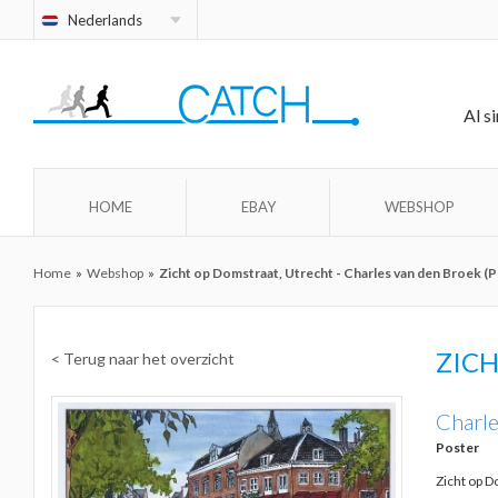
Nederlands
Al s
HOME
EBAY
WEBSHOP
Home
»
Webshop
»
Zicht op Domstraat, Utrecht - Charles van den Broek (
ZIC
< Terug naar het overzicht
Charle
Poster
Zicht op 