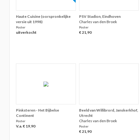
Haute Cuisine (oorspronkelijke
PSV Stadion, Eindhoven
versie uit 1998)
Charles van den Broek
Poster
Poster
uitverkocht
€ 21,90
Pinksteren - Het Bijbelse
Beeld van Willibrord, Janskerkhof,
Continent
Utrecht
Charles van den Broek
Poster
V.a. € 19,90
Poster
€ 21,90