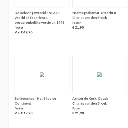
De Belevingswereld ENGELS;
Nachtegaalstraat, Utrecht II
World of Experience,
Charles van den Broek
oorspronkelijke versie uit 1998
Poster
€ 21,90
Poster
V.a. € 49,90
Ballingschap - Het Bijbelse
Achter de Kerk, Gouda
Continent
Charles van den Broek
Poster
Poster
V.a. € 19,90
€ 21,90