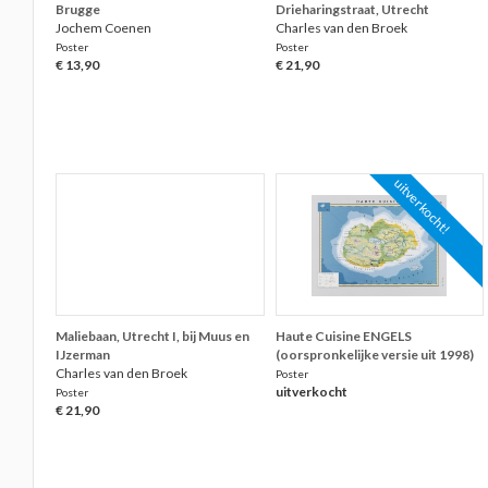
Brugge
Drieharingstraat, Utrecht
Jochem Coenen
Charles van den Broek
Poster
Poster
€ 13,90
€ 21,90
uitverkocht!
Maliebaan, Utrecht I, bij Muus en
Haute Cuisine ENGELS
IJzerman
(oorspronkelijke versie uit 1998)
Charles van den Broek
Poster
uitverkocht
Poster
€ 21,90