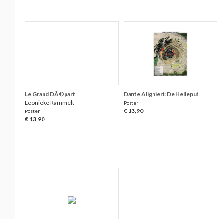
Le Grand DÃ©part
Dante Alighieri: De Helleput
Leonieke Rammelt
Poster
€ 13,90
Poster
€ 13,90