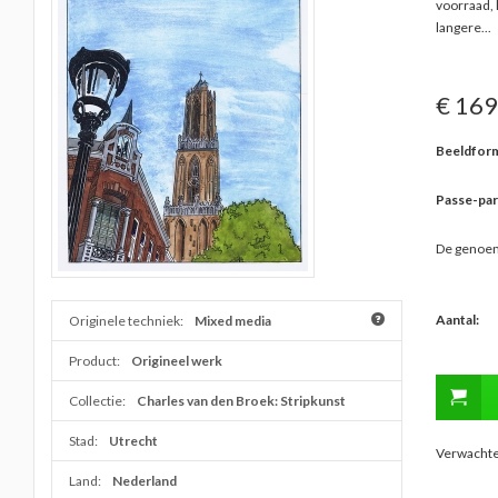
voorraad, 
langere
...
€ 169
Beeldform
Passe-par
De genoem
Aantal:
Originele techniek:
Mixed media
Product:
Origineel werk
Collectie:
Charles van den Broek: Stripkunst
Stad:
Utrecht
Verwachte 
Land:
Nederland