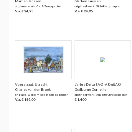
Martien Janssen
Martien Janssen
origineel werk: GiclÃ©e op papier
origineel werk: GiclÃ©e op papier
V.a. € 24,95
V.a. € 24,95
Voorstraat, Utrecht
L'arbre De La SÃ©rÃ©nitÃ©
Charles van den Broek
Guillaume Corneille
origineel werk: Mixed media op papier
origineel werk: Aquagravure op papier
V.a. € 169,00
€ 1.400