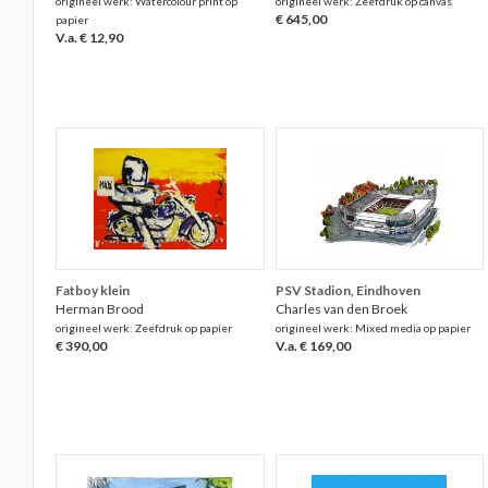
origineel werk: Watercolour print op
origineel werk: Zeefdruk op canvas
€ 645,00
papier
V.a. € 12,90
Fatboy klein
PSV Stadion, Eindhoven
Herman Brood
Charles van den Broek
origineel werk: Zeefdruk op papier
origineel werk: Mixed media op papier
€ 390,00
V.a. € 169,00