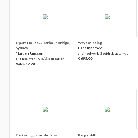
Opera House & Harbour Bridge,
Ways of being
Sydney
Hans Innemée
Martien Janssen
origineel werk: Zeefdruk op canvas
€ 695,00
origineel werk: GiclÃ©e op papier
V.a. € 29,90
De Koningin van de Tour
Bergen NH