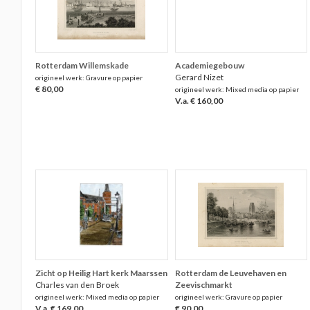
Rotterdam Willemskade
Academiegebouw
Gerard Nizet
origineel werk: Gravure op papier
€ 80,00
origineel werk: Mixed media op papier
V.a. € 160,00
Zicht op Heilig Hart kerk Maarssen
Rotterdam de Leuvehaven en
Charles van den Broek
Zeevischmarkt
origineel werk: Mixed media op papier
origineel werk: Gravure op papier
V.a. € 169,00
€ 90,00