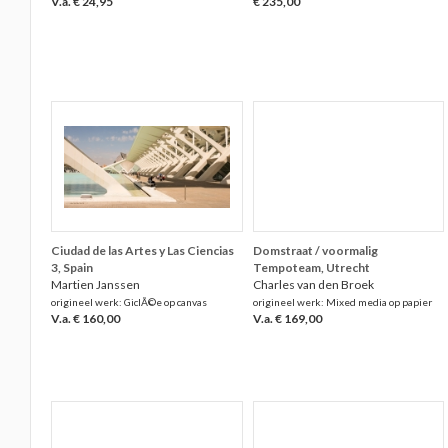
V.a. € 24,95
€ 235,00
Ciudad de las Artes y Las Ciencias
Domstraat / voormalig
3, Spain
Tempoteam, Utrecht
Martien Janssen
Charles van den Broek
origineel werk: GiclÃ©e op canvas
origineel werk: Mixed media op papier
V.a. € 160,00
V.a. € 169,00