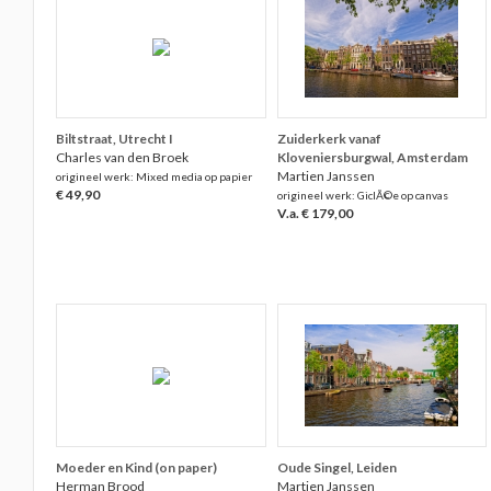
Biltstraat, Utrecht I
Zuiderkerk vanaf
Charles van den Broek
Kloveniersburgwal, Amsterdam
Martien Janssen
origineel werk: Mixed media op papier
€ 49,90
origineel werk: GiclÃ©e op canvas
V.a. € 179,00
Moeder en Kind (on paper)
Oude Singel, Leiden
Herman Brood
Martien Janssen