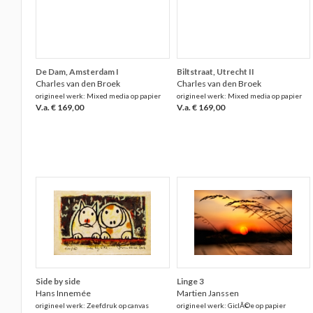
De Dam, Amsterdam I
Biltstraat, Utrecht II
Charles van den Broek
Charles van den Broek
origineel werk: Mixed media op papier
origineel werk: Mixed media op papier
V.a. € 169,00
V.a. € 169,00
Side by side
Linge 3
Hans Innemée
Martien Janssen
origineel werk: Zeefdruk op canvas
origineel werk: GiclÃ©e op papier