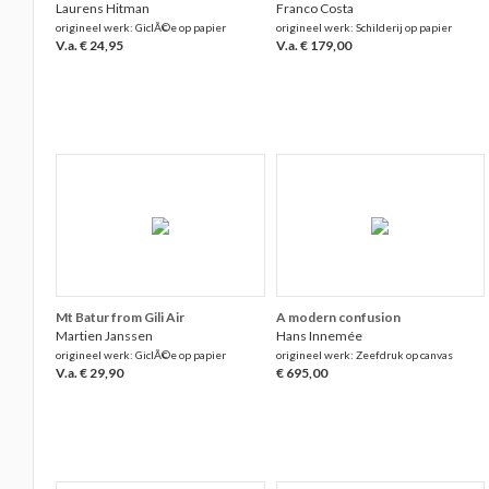
Laurens Hitman
Franco Costa
origineel werk: GiclÃ©e op papier
origineel werk: Schilderij op papier
V.a. € 24,95
V.a. € 179,00
Mt Batur from Gili Air
A modern confusion
Martien Janssen
Hans Innemée
origineel werk: GiclÃ©e op papier
origineel werk: Zeefdruk op canvas
V.a. € 29,90
€ 695,00