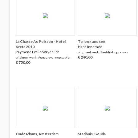
La Chasse Au Poisson - Hotel
To look and see
Kreta 2010
Hans Innemée
Raymond Emile Waydelich
origineel werk: Zeefdruk op canvas
€ 240,00
origineel werk: Aquagravure op papier
€ 750,00
Oudeschans, Amsterdam
Stadhuis, Gouda