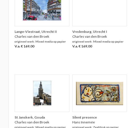
Lange-Viestraat, Utrecht II
Vredenburg, Utrecht I
Charles van den Broek
Charles van den Broek
origineel werk: Mixed media op papier
origineel werk: Mixed media op papier
V.a. € 169,00
V.a. € 169,00
St Janskerk, Gouda
Silent presence
Charles van den Broek
Hans Innemée
origineel werk: Mixed media op papier
origineel werk: Zeefdruk op papier