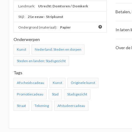
Landmark:
Utrecht: Domtoren / Domkerk
Betalen,
Stijl:
21e eeuw - Stripkunst
Ondergrond (materiaal):
Papier
In laten l
Onderwerpen
Over de 
Kunst
Nederland
:
Steden en dorpen
Steden en landen
:
Stadsgezicht
Tags
Afscheidscadeau
Kunst
Originele kunst
Promotiecadeau
Stad
Stadsgezicht
Straat
Tekening
Afstudeercadeau