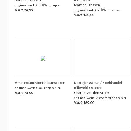
Martien Janssen
origineel werk: GiclÃ©e op papier
V.a. € 24,95
origineel werk: GiclÃ©e op canvas
V.a. € 160,00
Amsterdam Montelbaanstoren
Kortejansstraat / Boekhandel
Bijleveld, Utrecht
origineel werk: Gravure op papier
V.a. € 75,00
Charles van den Broek
origineel werk: Mixed media op papier
V.a. € 169,00