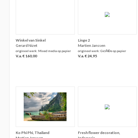
Winkel van Sinkel
Linge 2
Gerard Nizet
Martien Janssen
origineel werk: Mixed media op papier
origineel werk: GiclÃ©e op papier
V.a. € 160,00
V.a. € 24,95
Ko Phi Phi, Thailand
Fresh flower decoration,
Martien Janssen
Indonesia