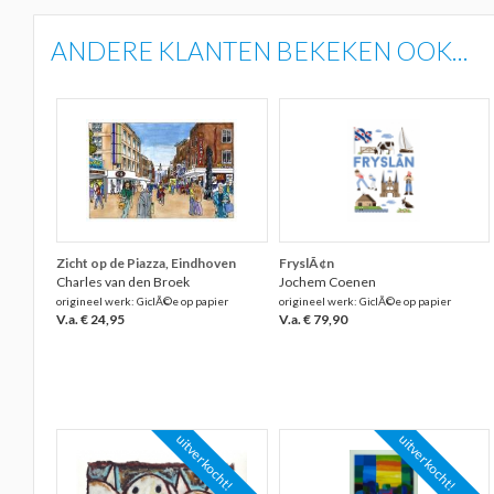
ANDERE KLANTEN BEKEKEN OOK...
Zicht op de Piazza, Eindhoven
FryslÃ¢n
Charles van den Broek
Jochem Coenen
origineel werk: GiclÃ©e op papier
origineel werk: GiclÃ©e op papier
V.a. € 24,95
V.a. € 79,90
uitverkocht!
uitverkocht!