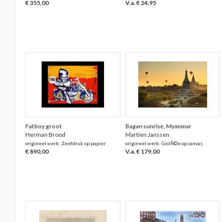
€ 355,00
V.a. € 24,95
Fatboy groot
Bagan sunrise, Myanmar
Herman Brood
Martien Janssen
origineel werk: Zeefdruk op papier
origineel werk: GiclÃ©e op canvas
€ 890,00
V.a. € 179,00