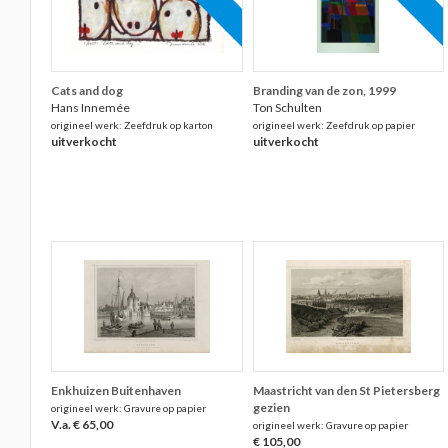
Cats and dog
Branding van de zon, 1999
Hans Innemée
Ton Schulten
origineel werk: Zeefdruk op karton
origineel werk: Zeefdruk op papier
uitverkocht
uitverkocht
Enkhuizen Buitenhaven
Maastricht van den St Pietersberg
gezien
origineel werk: Gravure op papier
V.a. € 65,00
origineel werk: Gravure op papier
€ 105,00