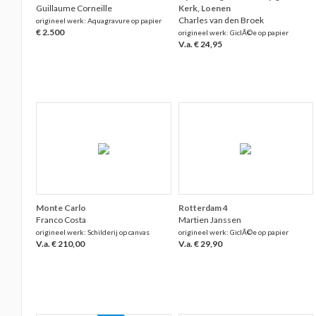
Guillaume Corneille
Kerk, Loenen
Charles van den Broek
origineel werk: Aquagravure op papier
€ 2.500
origineel werk: GiclÃ©e op papier
V.a. € 24,95
Monte Carlo
Rotterdam 4
Franco Costa
Martien Janssen
origineel werk: Schilderij op canvas
origineel werk: GiclÃ©e op papier
V.a. € 210,00
V.a. € 29,90