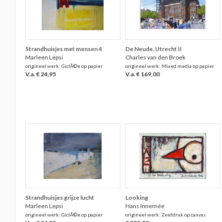
Strandhuisjes met mensen 4
De Neude, Utrecht II
Marleen Lepsi
Charles van den Broek
origineel werk: GiclÃ©e op papier
origineel werk: Mixed media op papier
V.a. € 24,95
V.a. € 169,00
Strandhuisjes grijze lucht
Looking
Marleen Lepsi
Hans Innemée
origineel werk: GiclÃ©e op papier
origineel werk: Zeefdruk op canvas