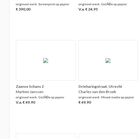
origineel werk: Screenprint op papier
origineel werk: GiclÃ©e op papier
€ 390,00
V.a. € 24,95
Zaanse Schans 2
Drieharingstraat, Utrecht
Martien Janssen
Charles van den Broek
origineel werk: GiclÃ©e op papier
origineel werk: Mixed media op papier
V.a. € 49,90
€ 49,90