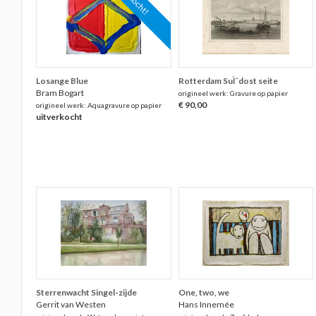
Losange Blue
Rotterdam SuÌˆdost seite
Bram Bogart
origineel werk: Gravure op papier
€ 90,00
origineel werk: Aquagravure op papier
uitverkocht
Sterrenwacht Singel-zijde
One, two, we
Gerrit van Westen
Hans Innemée