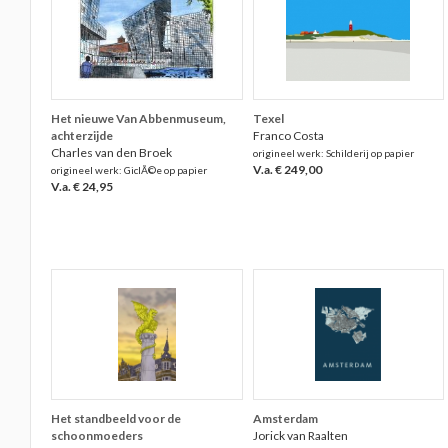
Het nieuwe Van Abbenmuseum,
Texel
achterzijde
Franco Costa
Charles van den Broek
origineel werk: Schilderij op papier
V.a. € 249,00
origineel werk: GiclÃ©e op papier
V.a. € 24,95
Het standbeeld voor de
Amsterdam
schoonmoeders
Jorick van Raalten