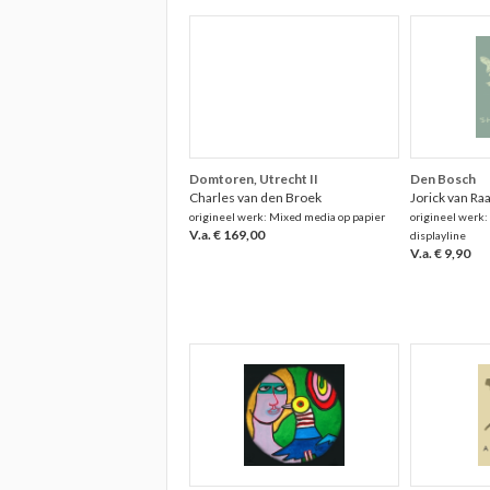
Domtoren, Utrecht II
Den Bosch
Charles van den Broek
Jorick van Ra
origineel werk: Mixed media op papier
origineel werk:
V.a. € 169,00
displayline
V.a. € 9,90