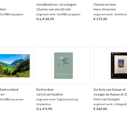
Goudkantoor, Groningen
I know no fear
alten
Charles van den Broek
Hans Innemée
 GiclÃ©e op papier
origineel werk: GiclÃ©e op papier
origineel werk: Zeefdruk
V.a. € 24,95
€ 175,00
 Switzerland
Rotterdam
De Reis van Kamar al
sen
Jorick van Raalten
voyage de Kamar al-
Kees van Dongen
 GiclÃ©e op canvas
origineel werk: Digitale druk op
displayline
origineel werk: Lithografi
V.a. € 9,90
€ 263,80