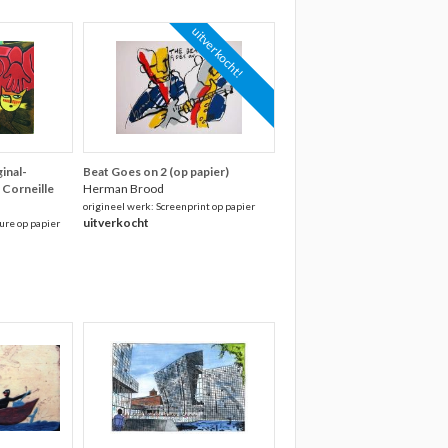
uitverkocht!
inal-
Beat Goes on 2 (op papier)
 Corneille
Herman Brood
origineel werk: Screenprint op papier
uitverkocht
ure op papier