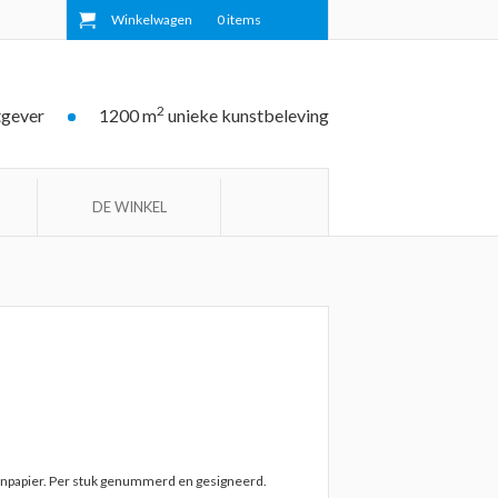
Winkelwagen
0
items
2
tgever
1200 m
unieke kunstbeleving
DE WINKEL
oenpapier. Per stuk genummerd en gesigneerd.