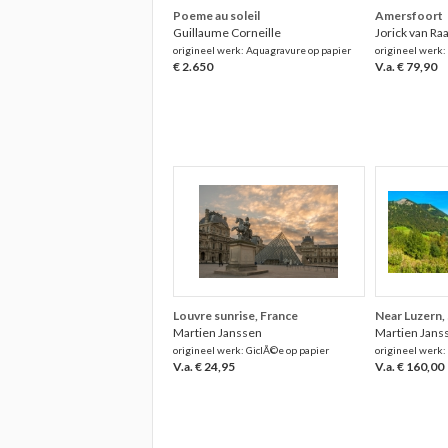
Poeme au soleil
Amersfoort
Guillaume Corneille
Jorick van Ra
origineel werk: Aquagravure op papier
origineel werk:
€ 2.650
V.a. € 79,90
Louvre sunrise, France
Near Luzern,
Martien Janssen
Martien Jans
origineel werk: GiclÃ©e op papier
origineel werk:
V.a. € 24,95
V.a. € 160,00