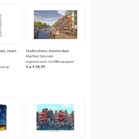
am, zwart-
Oudeschans, Amsterdam
Martien Janssen
origineel werk: GiclÃ©e op papier
V.a. € 24,95
druk op