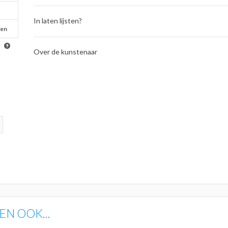
In laten lijsten?
oen
Over de kunstenaar
N OOK...