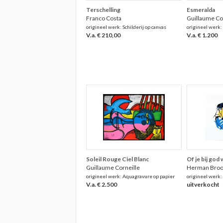
Terschelling
Esmeralda
Franco Costa
Guillaume Co
origineel werk: Schilderij op canvas
origineel werk:
V.a. € 210,00
V.a. € 1.200
Soleil Rouge Ciel Blanc
Of je bij god
Guillaume Corneille
Herman Bro
origineel werk: Aquagravure op papier
origineel werk:
V.a. € 2.500
uitverkocht