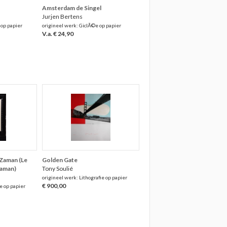
Amsterdam de Singel
Jurjen Bertens
 op papier
origineel werk: GiclÃ©e op papier
V.a. € 24,90
-Zaman (Le
Golden Gate
Zaman)
Tony Soulié
origineel werk: Lithografie op papier
€ 900,00
e op papier