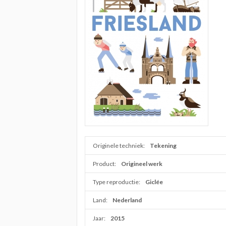
Originele techniek:
Tekening
Product:
Origineel werk
Type reproductie:
Giclée
Land:
Nederland
Jaar:
2015