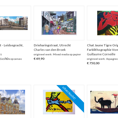
 - Leidsegracht,
Drieharingstraat, Utrecht
Chat Jaune Tigre Orig
Charles van den Broek
Farblithographie Von
ns
Guillaume Corneille
origineel werk: Mixed media op papier
€ 49,90
 GiclÃ©e op canvas
origineel werk: Aquagrav
€ 750,00
uitverkocht!