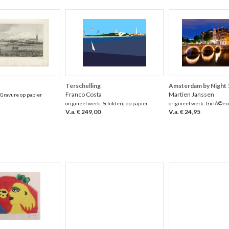
Terschelling
Amsterdam by Night 
Franco Costa
Martien Janssen
 Gravure op papier
origineel werk: Schilderij op papier
origineel werk: GiclÃ©e o
V.a. € 249,00
V.a. € 24,95