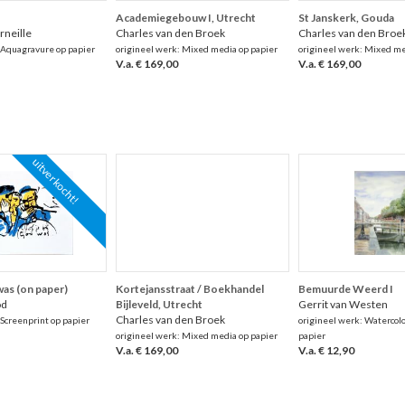
Academiegebouw I, Utrecht
St Janskerk, Gouda
rneille
Charles van den Broek
Charles van den Broe
 Aquagravure op papier
origineel werk: Mixed media op papier
origineel werk: Mixed me
V.a. € 169,00
V.a. € 169,00
uitverkocht!
 was (on paper)
Kortejansstraat / Boekhandel
Bemuurde Weerd I
od
Bijleveld, Utrecht
Gerrit van Westen
Charles van den Broek
 Screenprint op papier
origineel werk: Watercolo
origineel werk: Mixed media op papier
papier
V.a. € 169,00
V.a. € 12,90