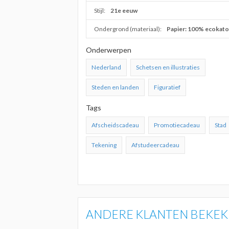
Stijl:
21e eeuw
Ondergrond (materiaal):
Papier: 100% ecokat
Onderwerpen
Nederland
Schetsen en illustraties
Steden en landen
Figuratief
Tags
Afscheidscadeau
Promotiecadeau
Stad
Tekening
Afstudeercadeau
ANDERE KLANTEN BEKEKE