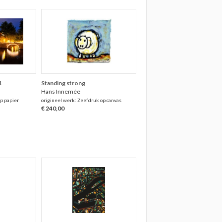
1
Standing strong
Hans Innemée
p papier
origineel werk: Zeefdruk op canvas
€ 240,00