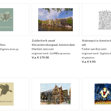
Zuiderkerk vanaf
Stairways to Amsterd
alten
Kloveniersburgwal, Amsterdam
wit
Martien Janssen
Fedor van Rossem
 Digitale druk op
origineel werk: GiclÃ©e op canvas
origineel werk: Digitale 
V.a. € 179,00
displayline
V.a. € 9,90