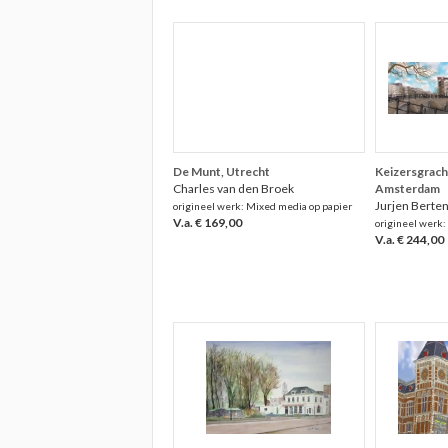
De Munt, Utrecht
Keizersgracht
Charles van den Broek
Amsterdam
Jurjen Berte
origineel werk: Mixed media op papier
V.a. € 169,00
origineel werk:
V.a. € 244,00