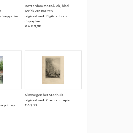
Rotterdam mozaÃ¯ek, blad
k
Jorick van Raalten
dia op papier
origineel werk: Digitale druk op
displayline
V.a. € 9,90
Nimwegen het Stadhuis
origineel werk: Gravure op papier
€ 60,00
ur print op