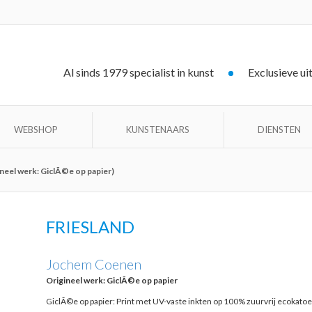
Al sinds 1979 specialist in kunst
Exclusieve ui
WEBSHOP
KUNSTENAARS
DIENSTEN
neel werk: GiclÃ©e op papier)
FRIESLAND
Jochem Coenen
Origineel werk: GiclÃ©e op papier
GiclÃ©e op papier: Print met UV-vaste inkten op 100% zuurvrij ecokat