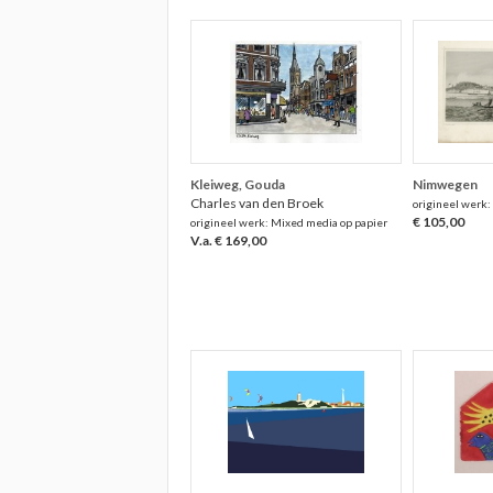
Kleiweg, Gouda
Nimwegen
Charles van den Broek
origineel werk:
€ 105,00
origineel werk: Mixed media op papier
V.a. € 169,00