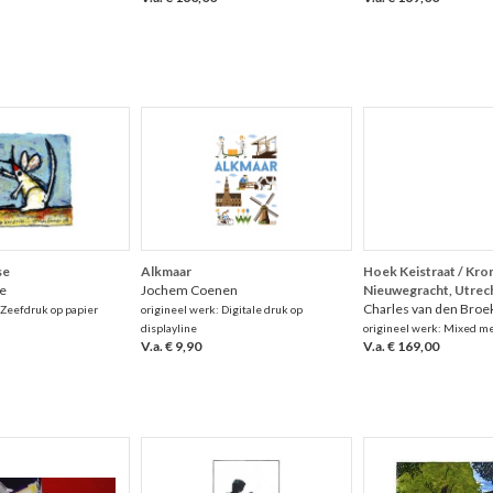
se
Alkmaar
Hoek Keistraat / Kr
e
Jochem Coenen
Nieuwegracht, Utrec
Charles van den Broe
 Zeefdruk op papier
origineel werk: Digitale druk op
displayline
origineel werk: Mixed me
V.a. € 9,90
V.a. € 169,00