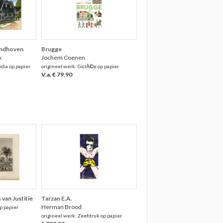
indhoven
Brugge
k
Jochem Coenen
dia op papier
origineel werk: GiclÃ©e op papier
V.a. € 79,90
van Justitie
Tarzan E.A.
Herman Brood
p papier
origineel werk: Zeefdruk op papier