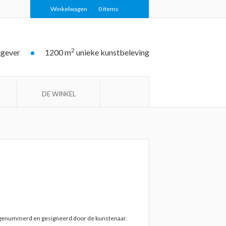
Winkelwagen
0
items
2
tgever
1200 m
unieke kunstbeleving
DE WINKEL
k genummerd en gesigneerd door de kunstenaar.