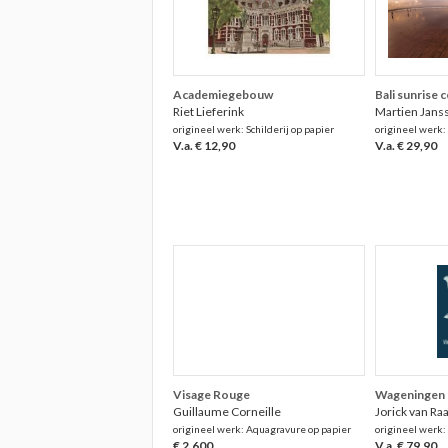
Academiegebouw
Bali sunrise 
Riet Lieferink
Martien Jans
origineel werk: Schilderij op papier
origineel werk:
V.a. € 12,90
V.a. € 29,90
Visage Rouge
Wageningen
Guillaume Corneille
Jorick van Ra
origineel werk: Aquagravure op papier
origineel werk:
€ 2.600
V.a. € 79,90