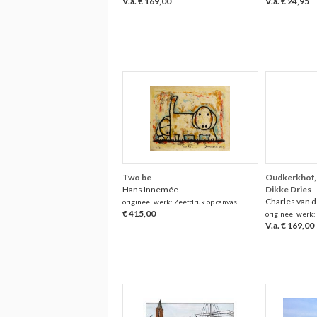
V.a. € 169,00
V.a. € 24,95
Two be
Oudkerkhof, 
Hans Innemée
Dikke Dries
Charles van 
origineel werk: Zeefdruk op canvas
€ 415,00
origineel werk:
V.a. € 169,00