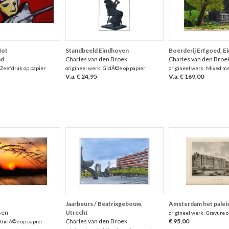
Hot
Standbeeld Eindhoven
Boerderij Erfgoed, E
od
Charles van den Broek
Charles van den Broe
 Zeefdruk op papier
origineel werk: GiclÃ©e op papier
origineel werk: Mixed me
V.a. € 24,95
V.a. € 169,00
Jaarbeurs / Beatrixgebouw,
Amsterdam het paleis 
sen
Utrecht
origineel werk: Gravure o
Charles van den Broek
€ 95,00
 GiclÃ©e op papier