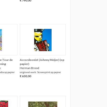
€ 790,00
e Tour de
Accordeonist (Johnny Meijer) (op
ening
papier)
k
Herman Brood
dia op papier
origineel werk: Screenprint op papier
€ 630,00