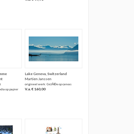
omme
Lake Geneva, Switzerland
ht
Martien Janssen
k
origineel werk: GiclÃ©e op canvas
V.a. € 160,00
dia op papier