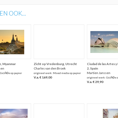
N OOK...
e, Myanmar
Zicht op Vredenburg, Utrecht
Ciudad de las Artes y
sen
Charles van den Broek
2, Spain
Martien Janssen
 GiclÃ©e op papier
origineel werk: Mixed media op papier
V.a. € 169,00
origineel werk: GiclÃ©e o
V.a. € 29,90