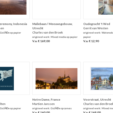
ceremony, Indonesia
Maliebaan / Meeuwsgebouw,
Oudegracht 't Wed
sen
Utrecht
Gerrit van Westen
Charles van den Broek
 GiclÃ©e op papier
origineel werk: Watercolo
origineel werk: Mixed media op papier
papier
V.a. € 169,00
V.a. € 12,90
Notre Dame, France
Voorstraat, Utrecht
alten
Martien Janssen
Charles van den Broe
 GiclÃ©e op papier
origineel werk: GiclÃ©e op canvas
origineel werk: Mixed me
V.a. € 160,00
V.a. € 169,00