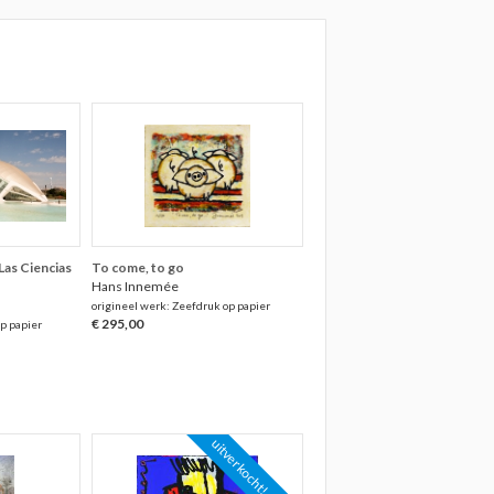
 Las Ciencias
To come, to go
Hans Innemée
origineel werk: Zeefdruk op papier
€ 295,00
p papier
uitverkocht!