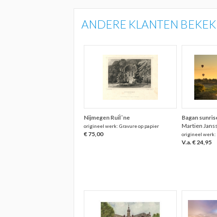
ANDERE KLANTEN BEKEKE
Nijmegen RuiÌˆne
Bagan sunris
Martien Jans
origineel werk: Gravure op papier
€ 75,00
origineel werk:
V.a. € 24,95