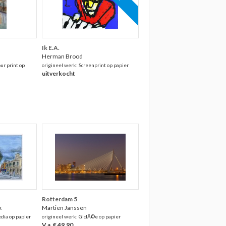
Ik E.A.
Herman Brood
ur print op
origineel werk: Screenprint op papier
uitverkocht
Rotterdam 5
k
Martien Janssen
dia op papier
origineel werk: GiclÃ©e op papier
V.a. € 49,90