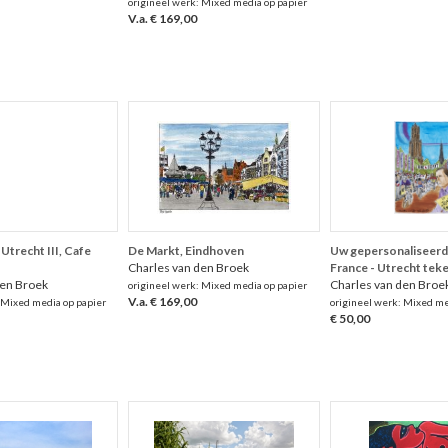
origineel werk: Mixed media op papier
V.a. € 169,00
Utrecht III, Cafe
De Markt, Eindhoven
Uw gepersonaliseerd
Charles van den Broek
France - Utrecht tek
den Broek
Charles van den Broe
origineel werk: Mixed media op papier
V.a. € 169,00
 Mixed media op papier
origineel werk: Mixed me
€ 50,00