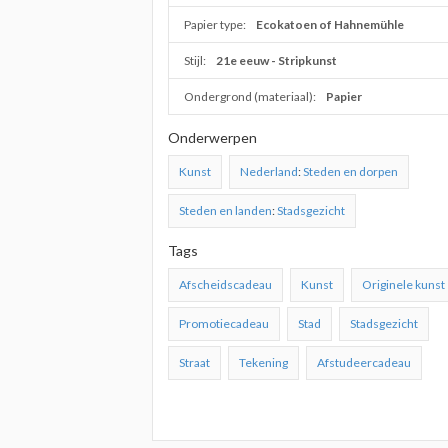
Papier type:
Ecokatoen of Hahnemühle
Stijl:
21e eeuw - Stripkunst
Ondergrond (materiaal):
Papier
Onderwerpen
Kunst
Nederland
:
Steden en dorpen
Steden en landen
:
Stadsgezicht
Tags
Afscheidscadeau
Kunst
Originele kunst
Promotiecadeau
Stad
Stadsgezicht
Straat
Tekening
Afstudeercadeau