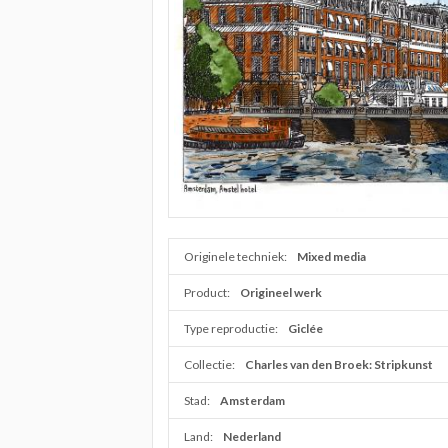
Originele techniek:
Mixed media
Product:
Origineel werk
Type reproductie:
Giclée
Collectie:
Charles van den Broek: Stripkunst
Stad:
Amsterdam
Land:
Nederland