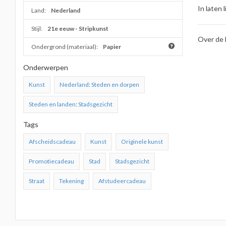
In laten l
Land:
Nederland
Stijl:
21e eeuw - Stripkunst
Over de 
Ondergrond (materiaal):
Papier
Onderwerpen
Kunst
Nederland
:
Steden en dorpen
Steden en landen
:
Stadsgezicht
Tags
Afscheidscadeau
Kunst
Originele kunst
Promotiecadeau
Stad
Stadsgezicht
Straat
Tekening
Afstudeercadeau