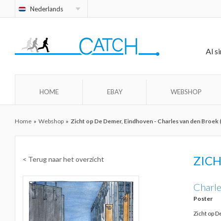
Nederlands
Al s
HOME
EBAY
WEBSHOP
Home
»
Webshop
»
Zicht op De Demer, Eindhoven - Charles van den Broek 
ZICH
< Terug naar het overzicht
Charle
Poster
Zicht op 