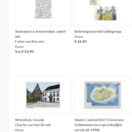
Stairways to Amsterdam, zwart-
Belevingswereld folding map
wit
Poster
Fedor van Rossem
€ 14,90
Poster
V.a. € 13,90
Weeshuis, Gouda
Haute Cuisine DUITS Grosses
Charles van den Broek
Schlemmen (oorspronkelijke
versie uit 1998)
Poster