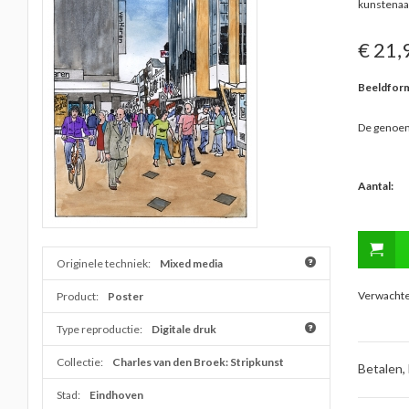
kunstenaa
€ 21,
Beeldform
De genoem
Aantal:
Originele techniek:
Mixed media
Verwachte 
Product:
Poster
Type reproductie:
Digitale druk
Collectie:
Charles van den Broek: Stripkunst
Betalen,
Stad:
Eindhoven