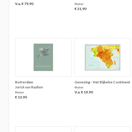
V.a. € 79,90
Poster
€ 21,90
Rotterdam
Genezing - Het Bijbelse Continent
Jorick van Raalten
Poster
V.a. € 19,90
Poster
€ 13,90