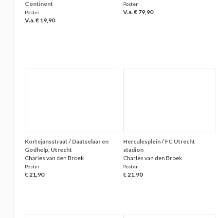
Continent
Poster
V.a. € 79,90
Poster
V.a. € 19,90
Kortejansstraat / Daatselaar en
Herculesplein / FC Utrecht
Godhelp, Utrecht
stadion
Charles van den Broek
Charles van den Broek
Poster
Poster
€ 21,90
€ 21,90