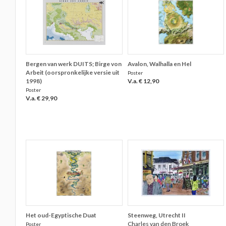
Bergen van werk DUITS; Birge von
Avalon, Walhalla en Hel
Arbeit (oorspronkelijke versie uit
Poster
1998)
V.a. € 12,90
Poster
V.a. € 29,90
Het oud-Egyptische Duat
Steenweg, Utrecht II
Charles van den Broek
Poster