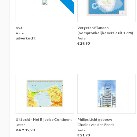
n.v.t
Vergeten Eilanden
(oorspronkelijke versie uit 1998)
Poster
uitverkocht
Poster
€ 29,90
Uittocht - Het Bijbelse Continent
Philips Licht gebouw
Charles van den Broek
Poster
V.a. € 19,90
Poster
€ 21,90