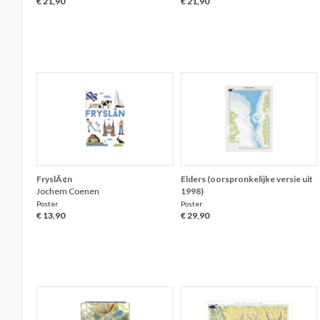
€ 21,90
€ 21,90
FryslÃ¢n
Elders (oorspronkelijke versie uit
Jochem Coenen
1998)
Poster
Poster
€ 13,90
€ 29,90