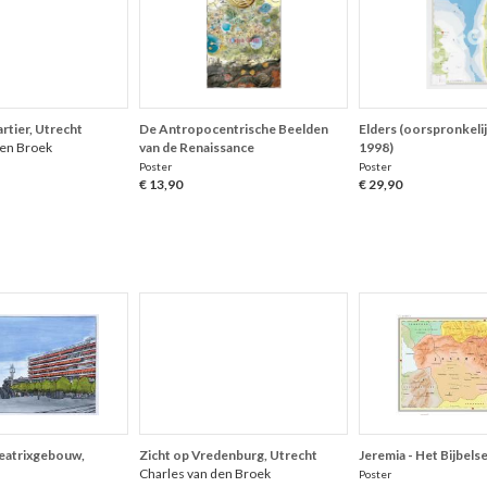
tier, Utrecht
De Antropocentrische Beelden
Elders (oorspronkelij
den Broek
van de Renaissance
1998)
Poster
Poster
€ 13,90
€ 29,90
Beatrixgebouw,
Zicht op Vredenburg, Utrecht
Jeremia - Het Bijbels
Charles van den Broek
Poster