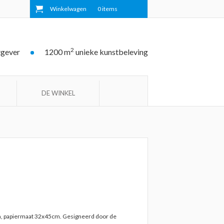
Winkelwagen
0
items
2
tgever
1200 m
unieke kunstbeleving
DE WINKEL
m, papiermaat 32x45cm. Gesigneerd door de