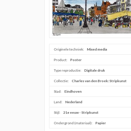
Originele techniek:
Mixed media
Product:
Poster
Type reproductie:
Digitale druk
Collectie:
Charles van den Broek: Stripkunst
Stad:
Eindhoven
Land:
Nederland
Stijl:
21e eeuw - Stripkunst
Ondergrond (materiaal):
Papier