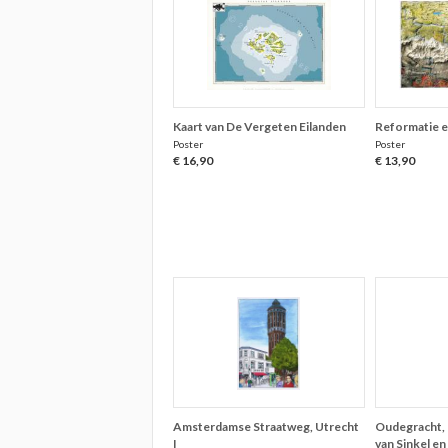
Kaart van De Vergeten Eilanden
Reformatie e
Poster
Poster
€ 16,90
€ 13,90
Amsterdamse Straatweg, Utrecht
Oudegracht, 
I
van Sinkel e