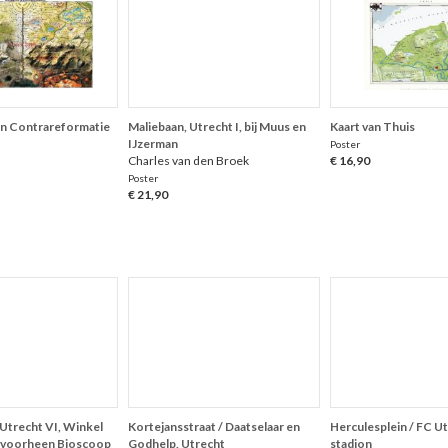
n Contrareformatie
Maliebaan, Utrecht I, bij Muus en
Kaart van Thuis
IJzerman
Poster
Charles van den Broek
€ 16,90
Poster
€ 21,90
Utrecht VI, Winkel
Kortejansstraat / Daatselaar en
Herculesplein / FC U
n voorheen Bioscoop
Godhelp, Utrecht
stadion