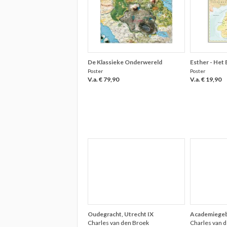
De Klassieke Onderwereld
Esther - Het 
Poster
Poster
V.a. € 79,90
V.a. € 19,90
Oudegracht, Utrecht IX
Academiegebo
Charles van den Broek
Charles van 