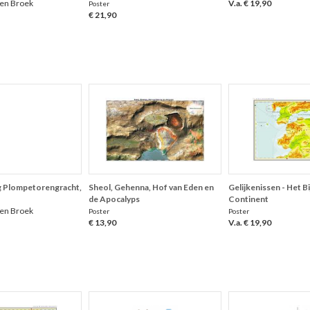
den Broek
V.a. € 19,90
Poster
€ 21,90
ng Plompetorengracht,
Sheol, Gehenna, Hof van Eden en
Gelijkenissen - Het B
de Apocalyps
Continent
den Broek
Poster
Poster
€ 13,90
V.a. € 19,90