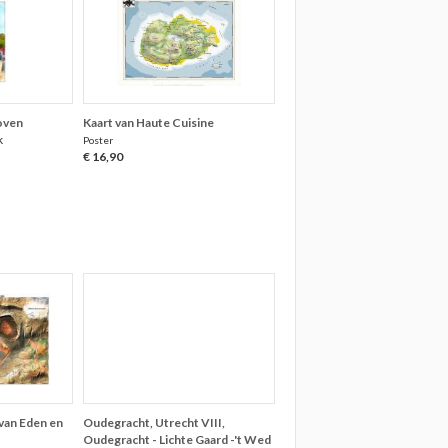
oven
Kaart van Haute Cuisine
k
Poster
€ 16,90
van Eden en
Oudegracht, Utrecht VIII,
Oudegracht - Lichte Gaard -'t Wed