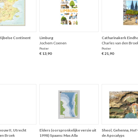
Bijbelse Continent
Limburg
Catharinakerk Eindh
Jochem Coenen
Charles van den Broe
Poster
Poster
€ 13,90
€ 21,90
uw II, Utrecht
Elders (oorspronkelijke versie uit
Sheol, Gehenna, Hof 
den Broek
1998) Spaans: Mas Alla
de Apocalyps