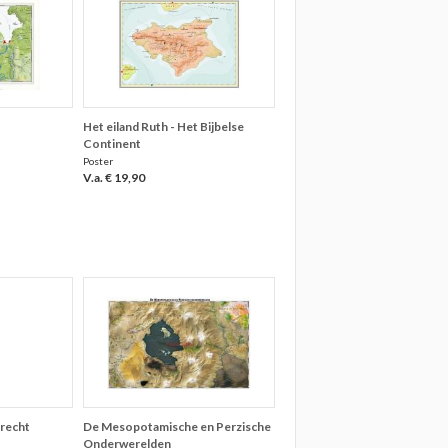
Het eiland Ruth - Het Bijbelse
Continent
Poster
V.a. € 19,90
trecht
De Mesopotamische en Perzische
Onderwerelden