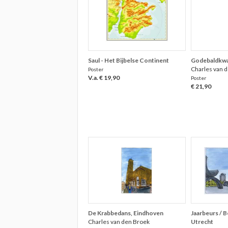
Saul - Het Bijbelse Continent
Godebaldkwar
Charles van 
Poster
V.a. € 19,90
Poster
€ 21,90
De Krabbedans, Eindhoven
Jaarbeurs / 
Charles van den Broek
Utrecht