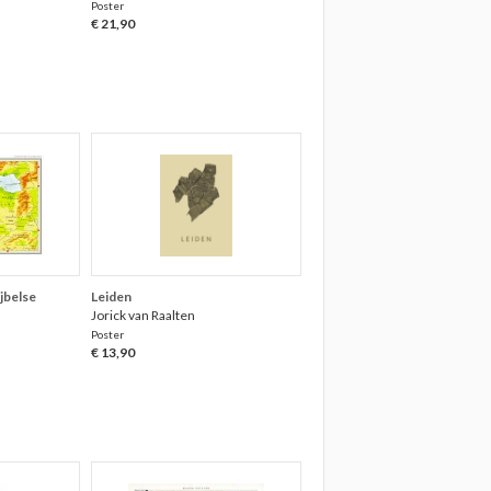
Poster
€ 21,90
ijbelse
Leiden
Jorick van Raalten
Poster
€ 13,90