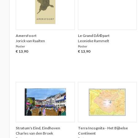
Amersfoort
Le Grand DÃ©part
Jorick van Raalten
Leonieke Rammelt
Poster
Poster
€ 13,90
€ 13,90
Stratum's Eind, Eindhoven
Terra Incognita - Het Bijbelse
Charles van den Broek
Continent