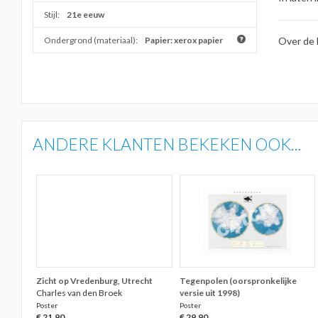
Stijl:
21e eeuw
Ondergrond (materiaal):
Papier: xerox papier
Over de 
ANDERE KLANTEN BEKEKEN OOK...
Zicht op Vredenburg, Utrecht
Tegenpolen (oorspronkelijke
Charles van den Broek
versie uit 1998)
Poster
Poster
€ 21,90
€ 29,90