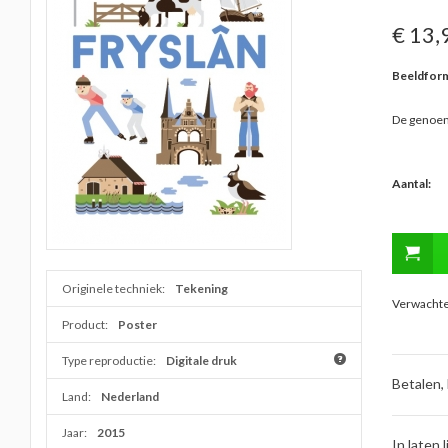
€ 13,
Beeldform
De genoem
Aantal:
Originele techniek:
Tekening
Verwachte 
Product:
Poster
Type reproductie:
Digitale druk
Betalen,
Land:
Nederland
Jaar:
2015
In laten l