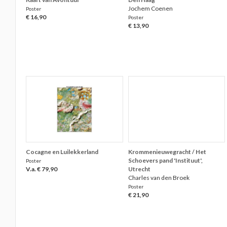
Jochem Coenen
Poster
€ 16,90
Poster
€ 13,90
Cocagne en Luilekkerland
Krommenieuwegracht / Het
Schoevers pand 'Instituut',
Poster
V.a. € 79,90
Utrecht
Charles van den Broek
Poster
€ 21,90