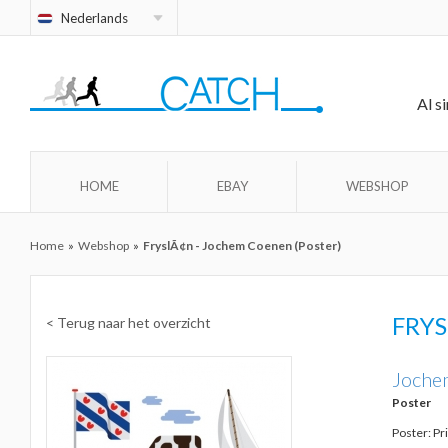
Nederlands
Al s
HOME
EBAY
WEBSHOP
Home
»
Webshop
»
FryslÃ¢n - Jochem Coenen (Poster)
FRY
< Terug naar het overzicht
Joche
Poster
Poster: Pr