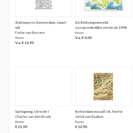
Stairways to Amsterdam, zwart-
De Belevingswereld,
wit
oorspronkelijke versie uit 1998
Fedor van Rossem
Poster
V.a. € 0,00
Poster
V.a. € 13,90
Springweg, Utrecht I
Rotterdam mozaÃ¯ek, herfst
Charles van den Broek
Jorick van Raalten
Poster
Poster
€ 21,90
€ 13,90