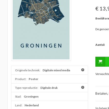
€ 13,
Beeldform
De genoem
Aantal:
Originele techniek:
Digitale mixed media
Verwachte 
Product:
Poster
Type reproductie:
Digitale druk
Betalen,
Stad:
Groningen
Land:
Nederland
In laten l