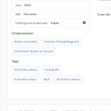
Jaar:
2015
Stijl:
21e eeuw
Over de 
Ondergrond (materiaal):
Papier
Onderwerpen
Steden en landen
Kaarten
:
Stadsplattegrond
Nederland
:
Steden en dorpen
Tags
Afscheidscadeau
Cartografie
Promotiecadeau
Stad
Afstudeercadeau