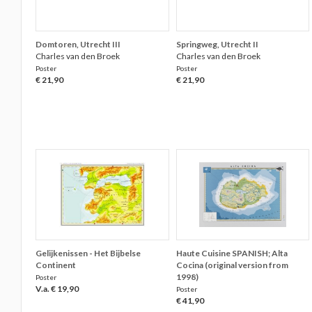
Domtoren, Utrecht III
Springweg, Utrecht II
Charles van den Broek
Charles van den Broek
Poster
Poster
€ 21,90
€ 21,90
Gelijkenissen - Het Bijbelse
Haute Cuisine SPANISH; Alta
Continent
Cocina (original version from
1998)
Poster
V.a. € 19,90
Poster
€ 41,90