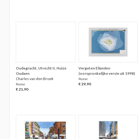
Oudegracht, Utrecht II, Huize
Vergeten Eilanden
Oudaen
(oorspronkelijke versie uit 1998)
Charles van den Broek
Poster
€ 29,90
Poster
€ 21,90