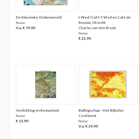
De Klassieke Onderwereld
t Wed /Café 't Wed en Café de
Reunie, Utrecht
Poster
V.a. € 79,90
Charles van den Broek
Poster
€ 21,90
Verlichting en Romantiek
Ballingschap - Het Bijbelse
Continent
Poster
€ 13,90
Poster
V.a. € 19,90