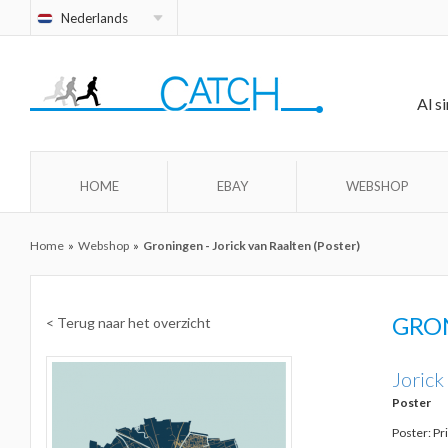
Nederlands
Al s
HOME
EBAY
WEBSHOP
Home
»
Webshop
»
Groningen - Jorick van Raalten (Poster)
GRO
< Terug naar het overzicht
Jorick
Poster
Poster: Pr