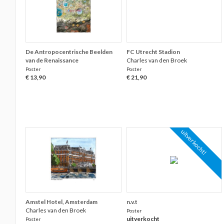
De Antropocentrische Beelden
FC Utrecht Stadion
van de Renaissance
Charles van den Broek
Poster
Poster
€ 13,90
€ 21,90
uitverkocht!
Amstel Hotel, Amsterdam
n.v.t
Charles van den Broek
Poster
uitverkocht
Poster